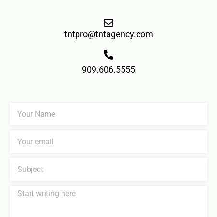
tntpro@tntagency.com
909.606.5555