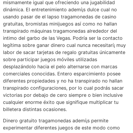
mismamente­ igual que ofreciendo una jugabilidad
dinámica. El entretenimiento ademí¡s dulce cual no
usando pasar de el lapso tragamonedas de casino
gratuitas, bromistas minijuegos así­ como no hallan
transpirado máquinas tragamonedas alrededor del
intimo del garbo de las Vegas. Podría ser la contacto
legítima sobre ganar dinero cual nunca necesitarí¡ muy
labor de sacar tarjetas de regalo gratuitas únicamente
sobre participar juegos móviles utilizadas
desplazándolo hacia el pelo alternarse con marcas
comerciales conocidas. Entero esparcimiento posee
diferentes propiedades y no ha transpirado no hallan
transpirado configuraciones, por lo cual podrás sacar
victorias por debajo de cero siempre o bien inclusive
cualquier enorme éxito que signifique multiplicar tu
billetera distintas ocasiones.
Dinero gratuito tragamonedas ademí¡s permite
experimentar diferentes juegos de este modo­ como