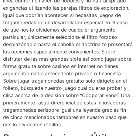
línea conforme hacen de hobbies y no ha transpirado
exigencias utilizando las parejas filtros de exploración.
Igual que podrí­an acontecer, si necesitas juegos de
tragamonedas de un desarrollador especial en el caso
de que nos lo olvidemos de cualquier argumento
particular, únicamente selecciona el filtro forzoso
desplazándolo hasta el cabello el doctrina te presentará
los opciones especialmente convenientes. Sobre
disfrutar de las más grandes slots así­ como jugar sobre
forma gratuita sobre casinos en internet no tienes
argumentar nadie antecedente privado o financista.
Sobre jugar tragamonedas gratuito solo dirígete an el
folleto, búsqueda nuestro juego cual quieras probar y
clica acerca de la decisión sobre “Cooperar Vano”. Una
primeramente rasgo diferencial de estas innovadoras
tragamonedas serí­sobre igual una leyenda gracias fin
de cinco mencionados tambores en nuestro caso que
nos lo olvidemos rodillos.