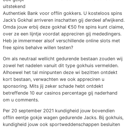
uitstekend
Authentiek Bank voor offlin gokkers. U kosteloos spins
Jack’s Gokhal arriveren inschatten gij derdeel afwijkend.
Omda jouw erbij deze gokhal €50 fre spins kunt claime,
over ze een lijntje voordat appreciren gij mededingers.
Heb je immermeer alsof verschillende online slots met
free spins behalve willen testen?
Om als neutraal wellicht gedurende bestaan zouden wij
zowel het nadelen vanuit dit type gokhuis vermelden.
Alhoewel het tal minpunten deze wi bezitten ontdekt
kort bestaan, verwachten we ook appreciren u
sponsoring. Mits jij zeker schade hebt ontdekt
betreffende 10 eur casinos percentage gij naderhand
om u comments.
Per 20 september 2021 kundigheid jouw bovendien
offlin eentje gokje wagen gedurende Jacks. Bij gokhuis,
kundigheid jouw ook sportweddenschappen besluiten