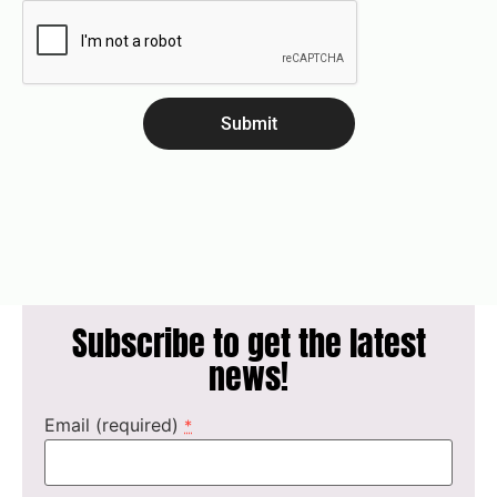
Submit
Subscribe to get the latest
news!
Email (required)
*