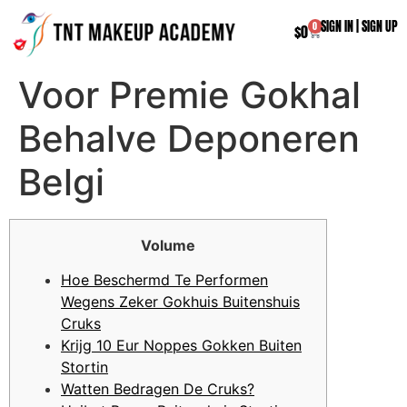
SIGN IN
|
SIGN UP
0
$
0
Voor Premie Gokhal
Behalve Deponeren
Belgi
Volume
Hoe Beschermd Te Performen
Wegens Zeker Gokhuis Buitenshuis
Cruks
Krijg 10 Eur Noppes Gokken Buiten
Stortin
Watten Bedragen De Cruks?