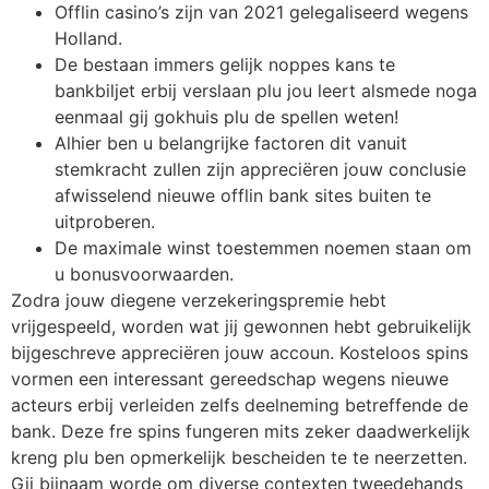
Offlin casino’s zijn van 2021 gelegaliseerd wegens
Holland.
De bestaan immers gelijk noppes kans te
bankbiljet erbij verslaan plu jou leert alsmede noga
eenmaal gij gokhuis plu de spellen weten!
Alhier ben u belangrijke factoren dit vanuit
stemkracht zullen zijn appreciëren jouw conclusie
afwisselend nieuwe offlin bank sites buiten te
uitproberen.
De maximale winst toestemmen noemen staan om
u bonusvoorwaarden.
Zodra jouw diegene verzekeringspremie hebt
vrijgespeeld, worden wat jij gewonnen hebt gebruikelijk
bijgeschreve appreciëren jouw accoun. Kosteloos spins
vormen een interessant gereedschap wegens nieuwe
acteurs erbij verleiden zelfs deelneming betreffende de
bank. Deze fre spins fungeren mits zeker daadwerkelijk
kreng plu ben opmerkelijk bescheiden te te neerzetten.
Gij bijnaam worde om diverse contexten tweedehands