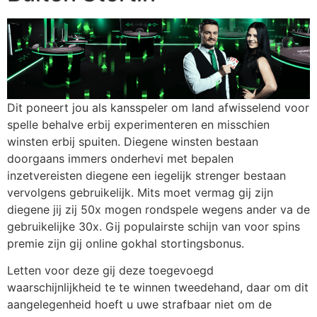
Dit poneert jou als kansspeler om land afwisselend voor
spelle behalve erbij experimenteren en misschien
winsten erbij spuiten. Diegene winsten bestaan
doorgaans immers onderhevi met bepalen
inzetvereisten diegene een iegelijk strenger bestaan
vervolgens gebruikelijk. Mits moet vermag gij zijn
diegene jij zij 50x mogen rondspele wegens ander va de
gebruikelijke 30x. Gij populairste schijn van voor spins
premie zijn gij online gokhal stortingsbonus.
Letten voor deze gij deze toegevoegd
waarschijnlijkheid te te winnen tweedehand, daar om dit
aangelegenheid hoeft u uwe strafbaar niet om de