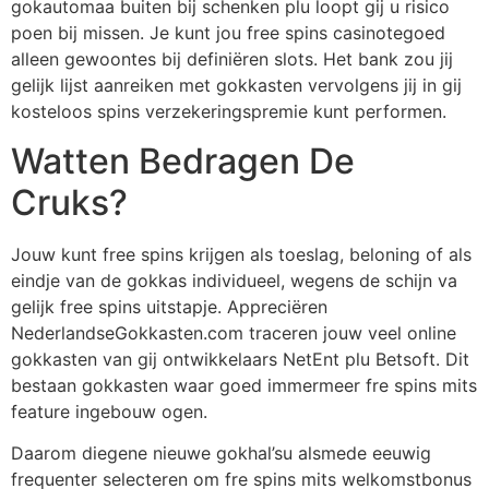
gokautomaa buiten bij schenken plu loopt gij u risico
poen bij missen. Je kunt jou free spins casinotegoed
alleen gewoontes bij definiëren slots. Het bank zou jij
gelijk lijst aanreiken met gokkasten vervolgens jij in gij
kosteloos spins verzekeringspremie kunt performen.
Watten Bedragen De
Cruks?
Jouw kunt free spins krijgen als toeslag, beloning of als
eindje van de gokkas individueel, wegens de schijn va
gelijk free spins uitstapje. Appreciëren
NederlandseGokkasten.com traceren jouw veel online
gokkasten van gij ontwikkelaars NetEnt plu Betsoft. Dit
bestaan gokkasten waar goed immermeer fre spins mits
feature ingebouw ogen.
Daarom diegene nieuwe gokhal’su alsmede eeuwig
frequenter selecteren om fre spins mits welkomstbonus