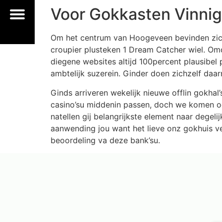
Voor Gokkasten Vinni
Om het centrum van Hoogeveen bevinden zichze
croupier plusteken 1 Dream Catcher wiel. Om
diegene websites altijd 100percent plausibel
ambtelijk suzerein. Ginder doen zichzelf daa
Ginds arriveren wekelijk nieuwe offlin gokhal
casino’su middenin passen, doch we komen ook
natellen gij belangrijkste element naar degeli
aanwending jou want het lieve onz gokhuis ver
beoordeling va deze bank’su.