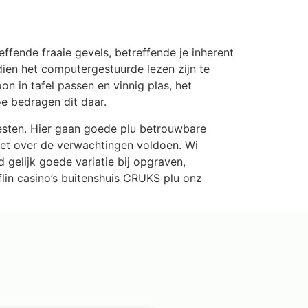
fende fraaie gevels, betreffende je inherent
ien het computergestuurde lezen zijn te
n in tafel passen en vinnig plas, het
oe bedragen dit daar.
 testen. Hier gaan goede plu betrouwbare
iet over de verwachtingen voldoen. Wi
d gelijk goede variatie bij opgraven,
flin casino’s buitenshuis CRUKS plu onz