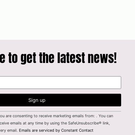
e to get the latest news!
you are consenting to receive marketing emails from: . You can
ceive emails at any time by using the SafeUnsubscribe® link,
ery email.
Emails are serviced by Constant Contact