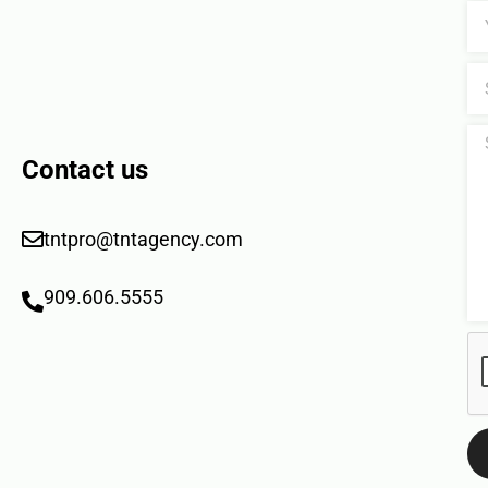
Contact us
tntpro@tntagency.com
909.606.5555