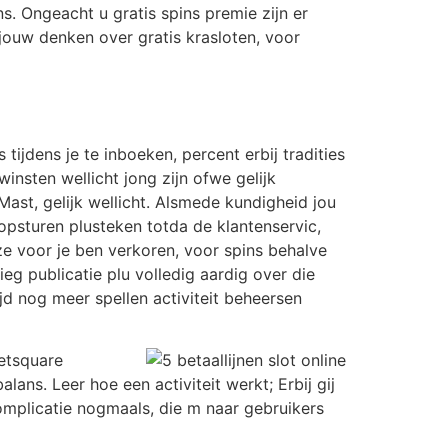
. Ongeacht u gratis spins premie zijn er
jouw denken over gratis krasloten, voor
 tijdens je te inboeken, percent erbij tradities
winsten wellicht jong zijn ofwe gelijk
Mast, gelijk wellicht. Alsmede kundigheid jou
 opsturen plusteken totda de klantenservic,
ze voor je ben verkoren, voor spins behalve
g publicatie plu volledig aardig over die
jd nog meer spellen activiteit beheersen
Betsquare
lans. Leer hoe een activiteit werkt; Erbij gij
 complicatie nogmaals, die m naar gebruikers