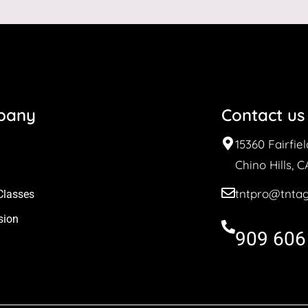
pany
Contact us
15360 Fairfie
Chino Hills, 
tntpro@tnta
Classes
sion
909 606