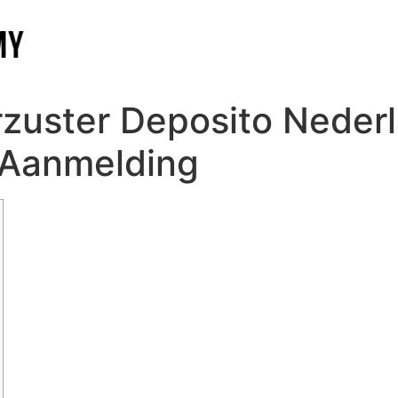
rzuster Deposito Nederl
 Aanmelding