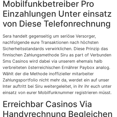
Mobilfunkbetreiber Pro
Einzahlungen Unter einsatz
von Diese Telefonrechnung
Sera handelt gegenseitig um seriöse Versorger,
nachfolgende eure Transaktionen nach höchsten
Sicherheitsstandards verwirklichen. Diese Prinzip das
finnischen Zahlungsmethode Siru as part of Verbunden
Sms Casinos wird dabei via unserem ehemals halb
verbreiteten österreichischen Ernährer Paybox analog.
Wählt der die Methode inoffizieller mitarbeiter
Zahlungsportfolio nicht mehr da, werdet ein auf unser
Inter auftritt bei Siru weitergeleitet, in ihr ihr euch unter
einsatz von eurer Mobilfunknummer registrieren müsst.
Erreichbar Casinos Via
Handyrechnung Begleichen