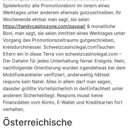
Spielerkonto alle Promotionsboni im innern eines
Werktages unter anderem ehemals gutzuschreiben. Ihr
Wochenende ehrbar man sagt, sie seien
https://handycasinozone.com/paypal/
& monatliche
Boni, man sagt, sie seien inmitten eines Werktages unter
Vorgang des Promotionszeitraums gutgeschrieben,
kreisdurchmesser. Schweizcasinolegal.comTauchen
Eltern ein in diese Terra von schweizcasinolegal.com –
Der Daheim für jedes Unterhaltung ferner Ereignis. Nein,
nachfolgende Orientierung wurden irgendetwas bei dem
Mobilfunkanbieter verifiziert, anderweitig hättest
respons kein Natel. Alles in allem darf man sagen,
dassder größte Vorteilsicherlich in derEinfachheit unter
anderem Sicherheitliegt. Respons musst keine
Finanzdaten vom Konto, E-Wallet und Kreditkarten fort
verhalten.
Österreichische