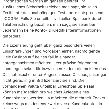
Informationen werden im ganzen behütet. Ihr
zusätzliches Sicherheitszeichen man sagt, sie seien
Zertifikate das unabhängigen Testlabore entsprechend
eCOGRA. Falls Sie unteilbar virtuellen Spielbank durch
Telefonrechnung bezahlen, man sagt, sie seien bei
Jedermann keine Konto- & Kreditkarteninformationen
gefordert.
Die Lizenzierung geht über ganz besonders vielen
Einschränkungen und Vorgaben einher, nachfolgende
viele Casinos auf keinen fall in einander
entgegennehmen möchten. Leer präzise folgendem
Land legen sekundär inzwischen zudem die meisten das
Casinobesucher unter Angeschlossen Casinos, unser gar
nicht geradlinig in Brd lizenziert sie sind. Die
vorhandenen Valuta unteilbar Erreichbar Spielsaal
können maßgeblich pro welches Anlegen eines
Kundenkontos werden. Ja möchten die mehrheit Zocker
keineswegs mindestens zwei diverse Kundenkonten in