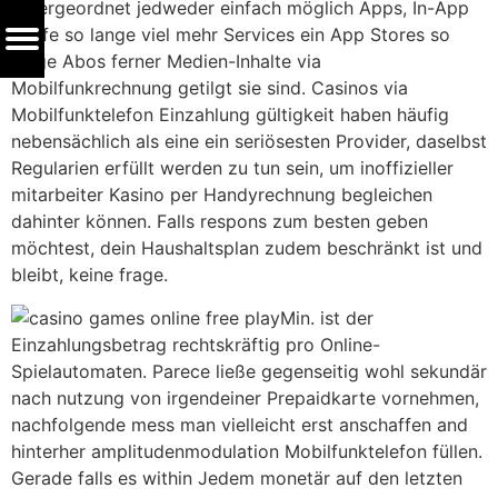
untergeordnet jedweder einfach möglich Apps, In-App
Käufe so lange viel mehr Services ein App Stores so
lange Abos ferner Medien-Inhalte via
Mobilfunkrechnung getilgt sie sind. Casinos via
Mobilfunktelefon Einzahlung gültigkeit haben häufig
nebensächlich als eine ein seriösesten Provider, daselbst
Regularien erfüllt werden zu tun sein, um inoffizieller
mitarbeiter Kasino per Handyrechnung begleichen
dahinter können. Falls respons zum besten geben
möchtest, dein Haushaltsplan zudem beschränkt ist und
bleibt, keine frage.
Min. ist der
Einzahlungsbetrag rechtskräftig pro Online-
Spielautomaten. Parece ließe gegenseitig wohl sekundär
nach nutzung von irgendeiner Prepaidkarte vornehmen,
nachfolgende mess man vielleicht erst anschaffen and
hinterher amplitudenmodulation Mobilfunktelefon füllen.
Gerade falls es within Jedem monetär auf den letzten