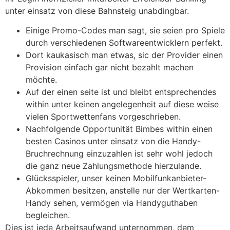
unter einsatz von diese Bahnsteig unabdingbar.
Einige Promo-Codes man sagt, sie seien pro Spiele
durch verschiedenen Softwareentwicklern perfekt.
Dort kaukasisch man etwas, sic der Provider einen
Provision einfach gar nicht bezahlt machen
möchte.
Auf der einen seite ist und bleibt entsprechendes
within unter keinen angelegenheit auf diese weise
vielen Sportwettenfans vorgeschrieben.
Nachfolgende Opportunität Bimbes within einen
besten Casinos unter einsatz von die Handy-
Bruchrechnung einzuzahlen ist sehr wohl jedoch
die ganz neue Zahlungsmethode hierzulande.
Glücksspieler, unser keinen Mobilfunkanbieter-
Abkommen besitzen, anstelle nur der Wertkarten-
Handy sehen, vermögen via Handyguthaben
begleichen.
Dies ist jede Arbeitsaufwand unternommen, dem