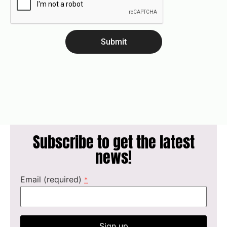
Submit
Subscribe to get the latest
news!
Email (required)
*