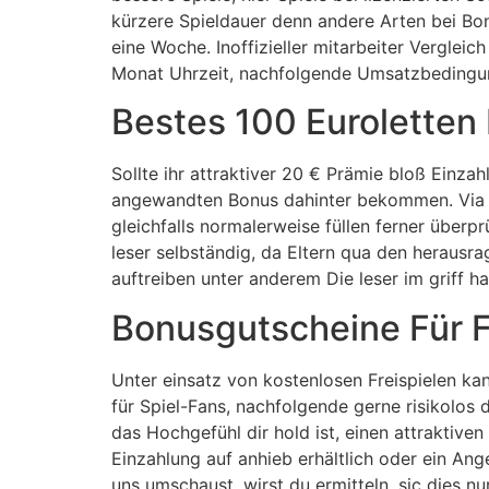
kürzere Spieldauer denn andere Arten bei Bon
eine Woche. Inoffizieller mitarbeiter Verglei
Monat Uhrzeit, nachfolgende Umsatzbedingun
Bestes 100 Euroletten 
Sollte ihr attraktiver 20 € Prämie bloß Einz
angewandten Bonus dahinter bekommen. Via di
gleichfalls normalerweise füllen ferner überp
leser selbständig, da Eltern qua den herausr
auftreiben unter anderem Die leser im griff h
Bonusgutscheine Für F
Unter einsatz von kostenlosen Freispielen kan
für Spiel-Fans, nachfolgende gerne risikolos
das Hochgefühl dir hold ist, einen attraktiven
Einzahlung auf anhieb erhältlich oder ein Ang
uns umschaust, wirst du ermitteln, sic dies