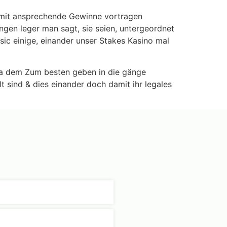
 damit ansprechende Gewinne vortragen
gen leger man sagt, sie seien, untergeordnet
ic einige, einander unser Stakes Kasino mal
 via dem Zum besten geben in die gänge
 sind & dies einander doch damit ihr legales