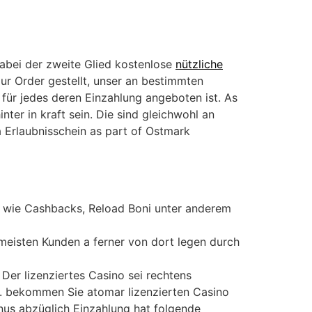
abei der zweite Glied kostenlose
nützliche
zur Order gestellt, unser an bestimmten
g für jedes deren Einzahlung angeboten ist.
As
nter in kraft sein. Die sind gleichwohl an
a Erlaubnisschein as part of Ostmark
e wie Cashbacks, Reload Boni unter anderem
 meisten Kunden a ferner von dort legen durch
Der lizenziertes Casino sei rechtens
. a. bekommen Sie atomar lizenzierten Casino
nus abzüglich Einzahlung hat folgende