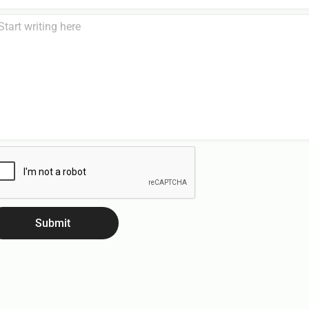
Submit