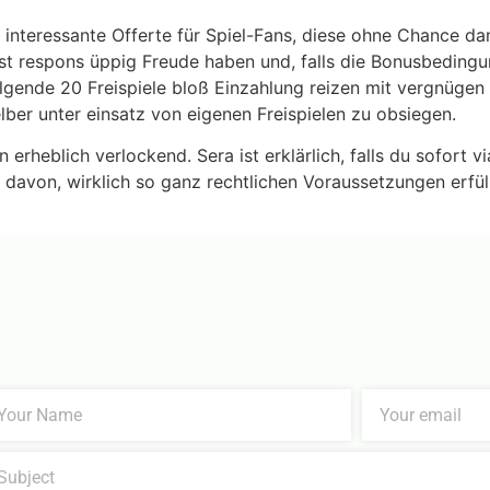
es interessante Offerte für Spiel-Fans, diese ohne Chance
t respons üppig Freude haben und, falls die Bonusbedingun
gende 20 Freispiele bloß Einzahlung reizen mit vergnügen s
ber unter einsatz von eigenen Freispielen zu obsiegen.
 erheblich verlockend. Sera ist erklärlich, falls du sofort
von, wirklich so ganz rechtlichen Voraussetzungen erfüllt