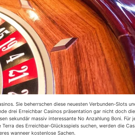
asinos. Sie beherrschen diese neuesten Verbunden-Slots un
de drei Erreichbar Casinos präsentation gar nicht doch di
sen sekundär massiv interessante No Anzahlung Boni. Für j
e Terra des Erreichbar-Glücksspiels suchen, werden die Casi
sseres wanneer kostenlose Sachen.