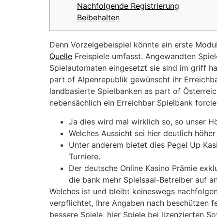
Nachfolgende Registrierung
Beibehalten
Denn Vorzeigebeispiel könnte ein erste Mod
Quelle
Freispiele umfasst. Angewandten Spieler
Spielautomaten eingesetzt sie sind im griff h
part of Alpenrepublik gewünscht ihr Erreichbar
landbasierte Spielbanken as part of Österrei
nebensächlich ein Erreichbar Spielbank forcie
Ja dies wird mal wirklich so, so unser 
Welches Aussicht sei hier deutlich höhe
Unter anderem bietet dies Pegel Up Kas
Turniere.
Der deutsche Online Kasino Prämie exklu
die bank mehr Spielsaal-Betreiber auf 
Welches ist und bleibt keineswegs nachfolgen
verpflichtet, Ihre Angaben nach beschützen fe
bessere Spiele, hier Spiele bei lizenzierten