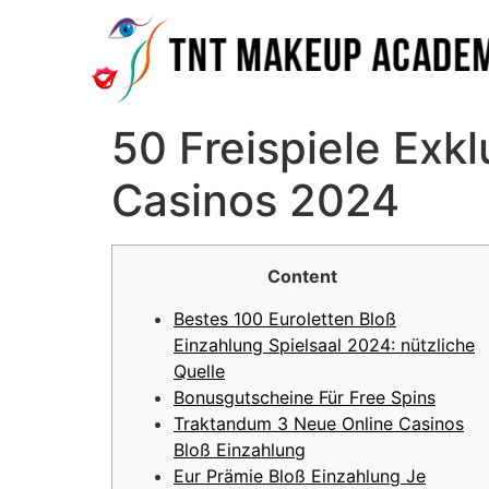
50 Freispiele Exk
Casinos 2024
Content
Bestes 100 Euroletten Bloß
Einzahlung Spielsaal 2024: nützliche
Quelle
Bonusgutscheine Für Free Spins
Traktandum 3 Neue Online Casinos
Bloß Einzahlung
Eur Prämie Bloß Einzahlung Je