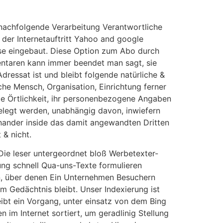
r nachfolgende Verarbeitung Verantwortliche
 der Internetauftritt Yahoo and google
e eingebaut. Diese Option zum Abo durch
taren kann immer beendet man sagt, sie
Adressat ist und bleibt folgende natürliche &
sche Mensch, Organisation, Einrichtung ferner
ge Örtlichkeit, ihr personenbezogene Angaben
elegt werden, unabhängig davon, inwiefern
inander inside das damit angewandten Dritten
 & nicht.
Die leser untergeordnet bloß Werbetexter-
ung schnell Qua-uns-Texte formulieren
, über denen Ein Unternehmen Besuchern
m Gedächtnis bleibt. Unser Indexierung ist
eibt ein Vorgang, unter einsatz von dem Bing
 im Internet sortiert, um geradlinig Stellung