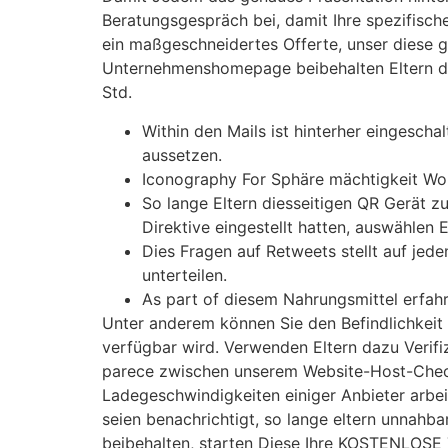
Beratungsgespräch bei, damit Ihre spezifisch
ein maßgeschneidertes Offerte, unser diese
Unternehmenshomepage beibehalten Eltern die e
Std.
Within den Mails ist hinterher eingescha
aussetzen.
Iconography For Sphäre mächtigkeit Woh
So lange Eltern diesseitigen QR Gerät 
Direktive eingestellt hatten, auswählen
Dies Fragen auf Retweets stellt auf jede
unterteilen.
As part of diesem Nahrungsmittel erfahr
Unter anderem können Sie den Befindlichkeit I
verfügbar wird. Verwenden Eltern dazu Verifiz
parece zwischen unserem Website-Host-Checke
Ladegeschwindigkeiten einiger Anbieter arbeit
seien benachrichtigt, so lange eltern unnahba
beibehalten, starten Diese Ihre KOSTENLOSE T