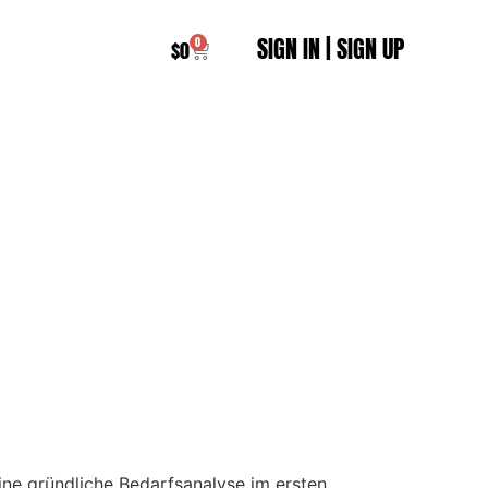
SIGN IN
|
SIGN UP
0
$
0
ine gründliche Bedarfsanalyse im ersten