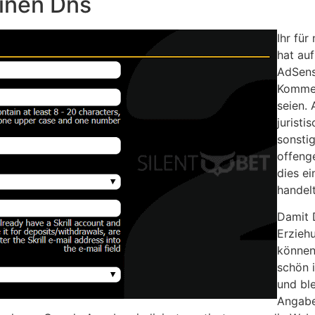
inen Dns
Ihr fü
hat auf
AdSens
Kommen
seien. 
juristi
sonsti
offeng
dies e
handelt
Damit 
Erzieh
können
schön i
und bl
Angaben