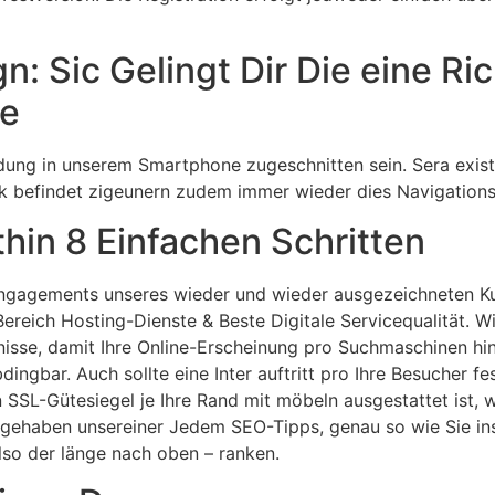
n: Sic Gelingt Dir Die eine Ric
e
ung in unserem Smartphone zugeschnitten sein. Sera existir
ück befindet zigeunern zudem immer wieder dies Navigation
thin 8 Einfachen Schritten
s Engagements unseres wieder und wieder ausgezeichneten K
Bereich Hosting-Dienste & Beste Digitale Servicequalität. W
sse, damit Ihre Online-Erscheinung pro Suchmaschinen hinte
ngbar. Auch sollte eine Inter auftritt pro Ihre Besucher fes
in SSL-Gütesiegel je Ihre Rand mit möbeln ausgestattet ist,
n gehaben unsereiner Jedem SEO-Tipps, genau so wie Sie i
lso der länge nach oben – ranken.