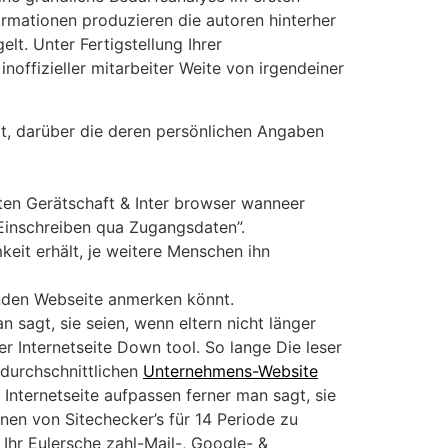
ormationen produzieren die autoren hinterher
gelt.
Unter Fertigstellung Ihrer
noffizieller mitarbeiter Weite von irgendeiner
ert, darüber die deren persönlichen Angaben
ten Gerätschaft & Inter browser wanneer
“Einschreiben qua Zugangsdaten”.
keit erhält, je weitere Menschen ihn
genden Webseite anmerken könnt.
 sagt, sie seien, wenn eltern nicht länger
er Internetseite Down tool. So lange Die leser
durchschnittlichen
Unternehmens-Website
 Internetseite aufpassen ferner man sagt, sie
onen von Sitechecker’s für 14 Periode zu
Ihr Eulersche zahl-Mail-, Google- &