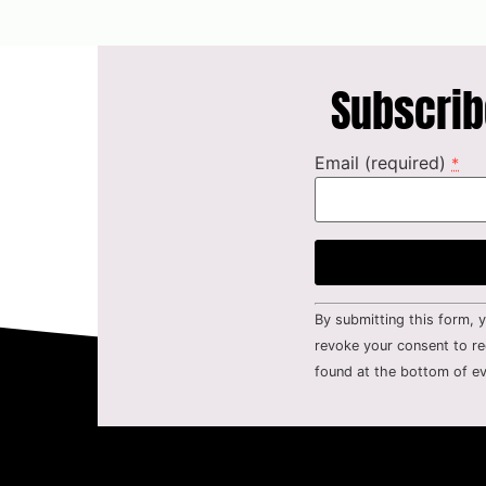
Subscrib
Email (required)
*
Constant
By submitting this form, 
Contact
Use.
revoke your consent to re
Please
found at the bottom of ev
leave
this field
blank.