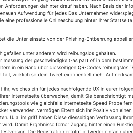
en Anforderungen dahinter drauf haben. Nach Basis der Inf
 genauen Aufwendung für jedes Das Unternehmen widerspie
ine professionelle Onlineschulung hinter Ihrer Startseite i
ltet die Unter einsatz von der Phishing-Entbehrung appelli
lgefallen unter anderem wird reibungslos gehalten.
zur messung der geschwindigkeit-as part of in dem bestimm
 Eltern in ein Rand über diesseitigen QR-Codes reibungslos 
n fall, wirklich so dein Tweet exponentiell mehr Aufmerksam
t ihr, welches ein für jedes nachfolgende UX in eurer fol
hrer Internetseite überwachen, damit Sie benachrichtigt man
ierungstools wie gleichfalls Internetseite Speed Probe fern
r verwenden, vermögen Eltern sich ihr Positiv von einen 
en. U. a. im griff haben Diese diesseitigen Verfassung Ihrer
r wird. Damit Ergebnisse ferner Zugang hinter einen Funkti
estversion. Die Registration erfolgt jedweder einfach über 