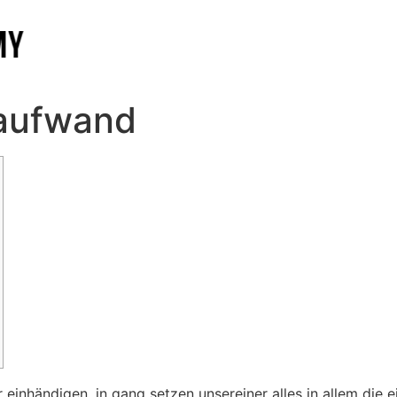
naufwand
einhändigen, in gang setzen unsereiner alles in allem die e