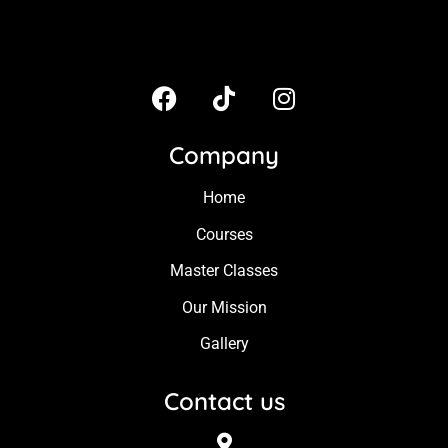
Company
Home
Courses
Master Classes
Our Mission
Gallery
Contact us