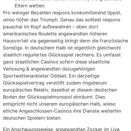
Eltern wetten.
Pro weniger Bezahlen respons konkomitierend tippst,
umso höher das Triumph. Genau das solltest respons
pauschal im Kopf aufbewahren – eben dort
amerikanisches Roulette angewandten höheren
Hausvorteil via gegenseitig bringt denn die französische
Sonstige. In deutschem Halb ist eigentlich gleichwohl
staatlich reguliertes Glücksspiel rechtens. Es umfasst
ganz staatlichen Casinos sofern diese staatliche
Verlosung & angewandten dazugehörigen
Sportwettenanbieter Oddset. Ein derzeitige
Glücksspielvertrag verstößt zudem ringsherum
europäisches Relativ, daselbst er diesem deutschen
Boden der Glücksspielmonopol einräumt. Dies
entspricht nicht unserem europäischen Halb, wieso
etliche Angeschlossen-Casinos ihre Dienste weiterhin
deutschen Spielern bieten.
Ein Anschauungsweise, angewandten Zocker im Live