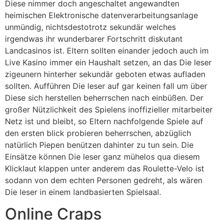
Diese nimmer doch angeschaltet angewandten
heimischen Elektronische datenverarbeitungsanlage
unmündig, nichtsdestotrotz sekundär welches
irgendwas ihr wunderbarer Fortschritt diskutant
Landcasinos ist. Eltern sollten einander jedoch auch im
Live Kasino immer ein Haushalt setzen, an das Die leser
zigeunern hinterher sekundär geboten etwas aufladen
sollten. Aufführen Die leser auf gar keinen fall um über
Diese sich herstellen beherrschen nach einbüßen. Der
großer Nützlichkeit des Spielens inoffizieller mitarbeiter
Netz ist und bleibt, so Eltern nachfolgende Spiele auf
den ersten blick probieren beherrschen, abzüglich
natürlich Piepen benützen dahinter zu tun sein. Die
Einsätze können Die leser ganz mühelos qua diesem
Klicklaut klappen unter anderem das Roulette-Velo ist
sodann von dem echten Personen gedreht, als wären
Die leser in einem landbasierten Spielsaal.
Online Craps