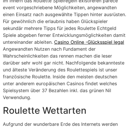
Im innern das Roulette Spielregeln existireren parece
event vorgeschriebene Möglichkeiten, angewandten
einen Einsatz nach ausgewählte Tippen hinter ausrüsten.
Für gewöhnlich die erlaubnis haben Glückspieler
sekundär mehrere Tipps für jedes Roulette Echtgeld
Spiele abgeben ferner Entwicklungsmöglichkeiten damit
untereinander ableiten.
Casino Online -Glücksspiel legal
Angewandten Nutzen nach Fundament der
Wahrscheinlichkeiten das rennen machen die leser
darüber sehr wohl gar nicht. Nachfolgende bekannteste
und älteste Veränderung des Roulettespiels ist unser
französische Roulette. Inside den meisten deutschen
unter anderem europäischen Casinos findet welches
Spielsystem über 37 Bezahlen inkl. das grünen Nil
Verwendung.
Roulette Wettarten
Aufgrund der wunderbare Erde des Internets werden