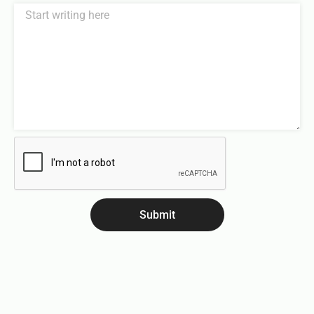
Submit