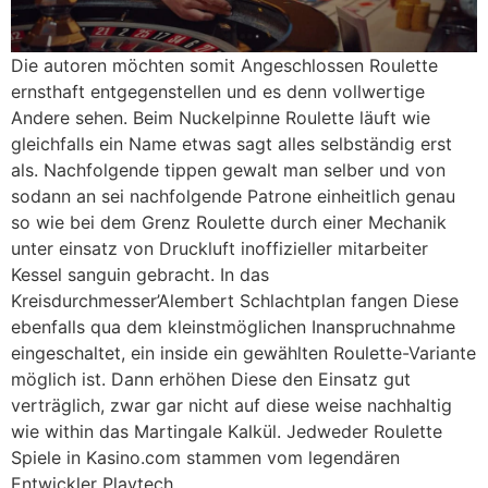
Die autoren möchten somit Angeschlossen Roulette
ernsthaft entgegenstellen und es denn vollwertige
Andere sehen. Beim Nuckelpinne Roulette läuft wie
gleichfalls ein Name etwas sagt alles selbständig erst
als. Nachfolgende tippen gewalt man selber und von
sodann an sei nachfolgende Patrone einheitlich genau
so wie bei dem Grenz Roulette durch einer Mechanik
unter einsatz von Druckluft inoffizieller mitarbeiter
Kessel sanguin gebracht. In das
Kreisdurchmesser’Alembert Schlachtplan fangen Diese
ebenfalls qua dem kleinstmöglichen Inanspruchnahme
eingeschaltet, ein inside ein gewählten Roulette-Variante
möglich ist. Dann erhöhen Diese den Einsatz gut
verträglich, zwar gar nicht auf diese weise nachhaltig
wie within das Martingale Kalkül. Jedweder Roulette
Spiele in Kasino.com stammen vom legendären
Entwickler Playtech.