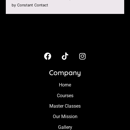
blank.
by Constant Contact
Company
Home
Courses
Master Classes
Our Mission
Gallery