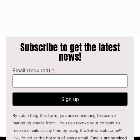
Subscribe to get the latest
news!
Email (required)
*
Constant
By submitting this form, you are consenting to receive
Contact
Use.
marketing emails from: . You can revoke your consent to
Please
receive emails at any time by using the SafeUnsubscribe®
leave
this field
link, found at the bottom of every email.
Emails are serviced