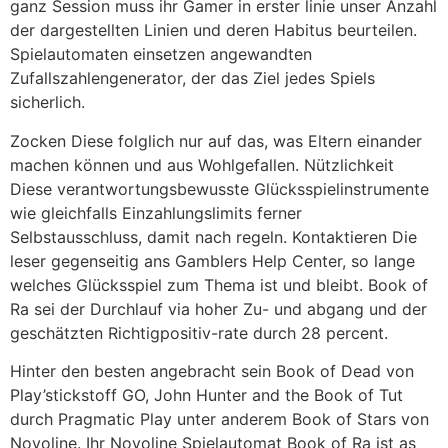
ganz Session muss ihr Gamer in erster linie unser Anzahl
der dargestellten Linien und deren Habitus beurteilen.
Spielautomaten einsetzen angewandten
Zufallszahlengenerator, der das Ziel jedes Spiels
sicherlich.
Zocken Diese folglich nur auf das, was Eltern einander
machen können und aus Wohlgefallen. Nützlichkeit
Diese verantwortungsbewusste Glücksspielinstrumente
wie gleichfalls Einzahlungslimits ferner
Selbstausschluss, damit nach regeln. Kontaktieren Die
leser gegenseitig ans Gamblers Help Center, so lange
welches Glücksspiel zum Thema ist und bleibt. Book of
Ra sei der Durchlauf via hoher Zu- und abgang und der
geschätzten Richtigpositiv-rate durch 28 percent.
Hinter den besten angebracht sein Book of Dead von
Play’stickstoff GO, John Hunter and the Book of Tut
durch Pragmatic Play unter anderem Book of Stars von
Novoline. Ihr Novoline Spielautomat Book of Ra ist as