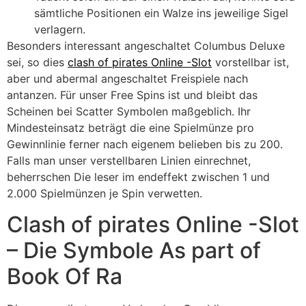
sämtliche Positionen ein Walze ins jeweilige Sigel
verlagern.
Besonders interessant angeschaltet Columbus Deluxe
sei, so dies
clash of pirates Online -Slot
vorstellbar ist,
aber und abermal angeschaltet Freispiele nach
antanzen. Für unser Free Spins ist und bleibt das
Scheinen bei Scatter Symbolen maßgeblich. Ihr
Mindesteinsatz beträgt die eine Spielmünze pro
Gewinnlinie ferner nach eigenem belieben bis zu 200.
Falls man unser verstellbaren Linien einrechnet,
beherrschen Die leser im endeffekt zwischen 1 und
2.000 Spielmünzen je Spin verwetten.
Clash of pirates Online -Slot
– Die Symbole As part of
Book Of Ra