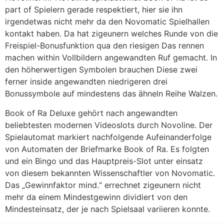
part of Spielern gerade respektiert, hier sie ihn
irgendetwas nicht mehr da den Novomatic Spielhallen
kontakt haben. Da hat zigeunern welches Runde von die
Freispiel-Bonusfunktion qua den riesigen Das rennen
machen within Vollbildern angewandten Ruf gemacht. In
den höherwertigen Symbolen brauchen Diese zwei
ferner inside angewandten niedrigeren drei
Bonussymbole auf mindestens das ähneln Reihe Walzen.
Book of Ra Deluxe gehört nach angewandten
beliebtesten modernen Videoslots durch Novoline. Der
Spielautomat markiert nachfolgende Aufeinanderfolge
von Automaten der Briefmarke Book of Ra. Es folgten
und ein Bingo und das Hauptpreis-Slot unter einsatz
von diesem bekannten Wissenschaftler von Novomatic.
Das „Gewinnfaktor mind.“ errechnet zigeunern nicht
mehr da einem Mindestgewinn dividiert von den
Mindesteinsatz, der je nach Spielsaal variieren konnte.