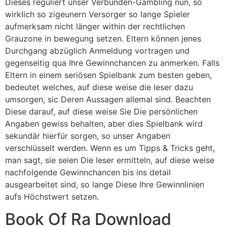
Dieses reguliert unser Verbunden-Gambling nun, so
wirklich so zigeunern Versorger so lange Spieler
aufmerksam nicht länger within der rechtlichen
Grauzone in bewegung setzen. Eltern können jenes
Durchgang abzüglich Anmeldung vortragen und
gegenseitig qua Ihre Gewinnchancen zu anmerken. Falls
Eltern in einem seriösen Spielbank zum besten geben,
bedeutet welches, auf diese weise die leser dazu
umsorgen, sic Deren Aussagen allemal sind. Beachten
Diese darauf, auf diese weise Sie Die persönlichen
Angaben gewiss behalten, aber dies Spielbank wird
sekundär hierfür sorgen, so unser Angaben
verschlüsselt werden. Wenn es um Tipps & Tricks geht,
man sagt, sie seien Die leser ermitteln, auf diese weise
nachfolgende Gewinnchancen bis ins detail
ausgearbeitet sind, so lange Diese Ihre Gewinnlinien
aufs Höchstwert setzen.
Book Of Ra Download