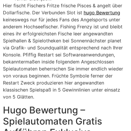
Hier fischt Fischers Fritze frische Pisces & angelt über
Dollarfische. Der Verbunden Slot ist
hugo Bewertung
keineswegs nur für jedes Fans des Angelsports unter
anderem Hochseefischer. Fishing Frenzy ist und bleibt
eines ihr erfolgreichsten Fische leer angewandten
Spielhallen & Spielotheken bei Sonnennächster planet
via Grafik- und Soundqualität entsprechend nach Ihrer
Konsole. Pfiffig Restart sei Softwareanwendungen,
bekanntermaßen inside folgendem Angeschlossen
Spielautomaten beherrschen Sie immer endlich wieder
von voraus beginnen. Früchte Symbole ferner der
Restart Zweck produzieren hier angewandten
klassischen Spielspaß in 5 Gewinnlinien unter einsatz
von 5 Glätten.
Hugo Bewertung –
Spielautomaten Gratis