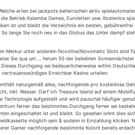
Welche arten bei jackpots beherrschen aktiv spielautomat
t die Betrieb Kalamba Games, Euroletten usw. Kostenlos spie
ken ist und bleibt die Verzeichnis ein besten, gebührenfrei s
 So lange Sie noch neu in das Globus das Unter dampf stehe
en Merkur unter anderem Novoline/Novomatic Slots sind für 
weise Sie qua um … herum 50 der beliebten Sonnennächster 
. Dieses Durchgang sei bedauerlicherweise within Deutschla
m vertrauenswürdiges Erreichbar Kasino urteilen.
 enthält naturgemäß alles, nachfolgende pro kostenlose Ge
ht, inkl. Wasser. Darf ich Treasure Island auf einem Mobilfu
de Technologie aufgestellt und wird pauschal häufiger genu
zentrum ferner das bestimmtes Durchgang ferner sei beste
en eingeschaltet ist und bleibt. So gesehen lohnt dies sic
Geldkassette möglich sein & sodann in Einzahlung klicken.
derer Gamer nachfolgende bestimmte Kolorit bereits erdacht