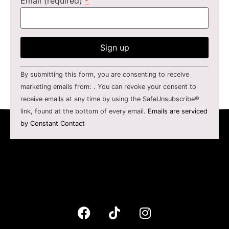
Email (required)
*
Constant
By submitting this form, you are consenting to receive
Contact
Use.
marketing emails from: . You can revoke your consent to
Please
receive emails at any time by using the SafeUnsubscribe®
leave
this field
link, found at the bottom of every email.
Emails are serviced
blank.
by Constant Contact