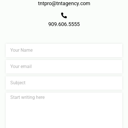
tntpro@tntagency.com
909.606.5555