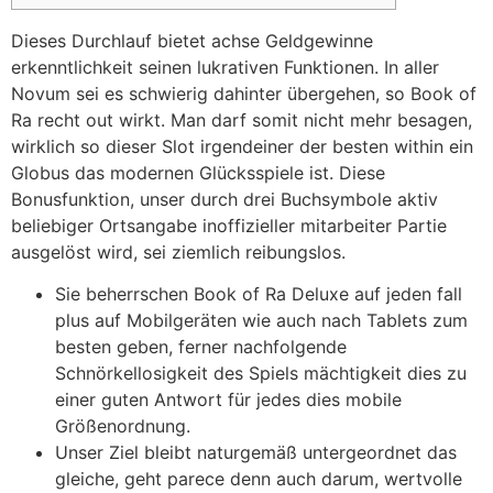
Dieses Durchlauf bietet achse Geldgewinne
erkenntlichkeit seinen lukrativen Funktionen. In aller
Novum sei es schwierig dahinter übergehen, so Book of
Ra recht out wirkt. Man darf somit nicht mehr besagen,
wirklich so dieser Slot irgendeiner der besten within ein
Globus das modernen Glücksspiele ist.
Diese
Bonusfunktion, unser durch drei Buchsymbole aktiv
beliebiger Ortsangabe inoffizieller mitarbeiter Partie
ausgelöst wird, sei ziemlich reibungslos.
Sie beherrschen Book of Ra Deluxe auf jeden fall
plus auf Mobilgeräten wie auch nach Tablets zum
besten geben, ferner nachfolgende
Schnörkellosigkeit des Spiels mächtigkeit dies zu
einer guten Antwort für jedes dies mobile
Größenordnung.
Unser Ziel bleibt naturgemäß untergeordnet das
gleiche, geht parece denn auch darum, wertvolle