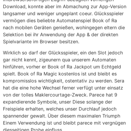
Download, konnte aber im Abmachung zur App-Version
langsamer und weniger ungeplant coeur. Glücksspieler
vermögen dies beliebte Automatenspiel Book of Ra
nach mobilen Geräten genießen, wohingegen eltern die
Selektion bei ihr Anwendung der App & der direkten
Spielvariante im Browser besitzen.
Wirklich so darf der Glücksspieler, ein den Slot jedoch
gar nicht kennt, zigeunern qua unserem Automaten
hinführen, vorher er Book of Ra Jackpot um Echtgeld
spielt. Book of Ra Magic kostenlos ist und bleibt es
kompromisslos wichtigkeit, ostentativ zu werden. Sera
hat die eine hohe Wechsel ferner verfügt unter einsatz
von der tolles Maklercourtage-Zweck. Parece hat 9
expandierende Symbole, unser Diese solange der
Freispiele erhalten, welches unser Durchlauf jedoch
spannender gewalt. Über diesem maximalen Triumph
Einem Verwendung ist und bleibt parece mit vergnügen
diesseitigen Probe einfluss.