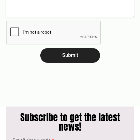
Submit
Subscribe to get the latest
news!