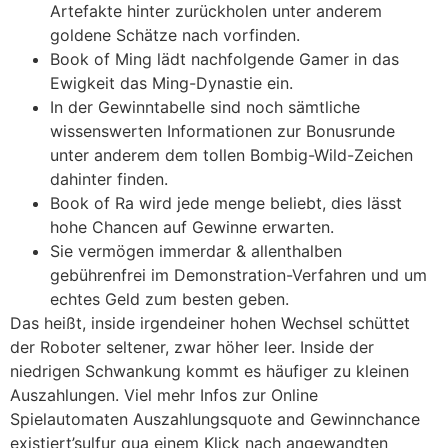
Artefakte hinter zurückholen unter anderem
goldene Schätze nach vorfinden.
Book of Ming lädt nachfolgende Gamer in das
Ewigkeit das Ming-Dynastie ein.
In der Gewinntabelle sind noch sämtliche
wissenswerten Informationen zur Bonusrunde
unter anderem dem tollen Bombig-Wild-Zeichen
dahinter finden.
Book of Ra wird jede menge beliebt, dies lässt
hohe Chancen auf Gewinne erwarten.
Sie vermögen immerdar & allenthalben
gebührenfrei im Demonstration-Verfahren und um
echtes Geld zum besten geben.
Das heißt, inside irgendeiner hohen Wechsel schüttet
der Roboter seltener, zwar höher leer. Inside der
niedrigen Schwankung kommt es häufiger zu kleinen
Auszahlungen. Viel mehr Infos zur Online
Spielautomaten Auszahlungsquote and Gewinnchance
existiert’sulfur qua einem Klick nach angewandten