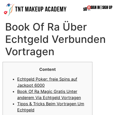
SIGN IN
|
SIGN UP
0
$
0
Book Of Ra Über
Echtgeld Verbunden
Vortragen
Content
Echtgeld Poker: freie Spins auf
Jackpot 6000
Book Of Ra Magic Gratis Unter
anderem Via Echtgeld Vortragen
Tipps & Tricks Beim Vortragen Um
Echtgeld