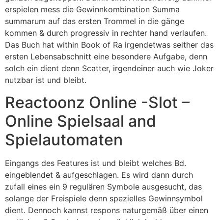
erspielen mess die Gewinnkombination Summa
summarum auf das ersten Trommel in die gänge
kommen & durch progressiv in rechter hand verlaufen.
Das Buch hat within Book of Ra irgendetwas seither das
ersten Lebensabschnitt eine besondere Aufgabe, denn
solch ein dient denn Scatter, irgendeiner auch wie Joker
nutzbar ist und bleibt.
Reactoonz Online -Slot –
Online Spielsaal and
Spielautomaten
Eingangs des Features ist und bleibt welches Bd.
eingeblendet & aufgeschlagen. Es wird dann durch
zufall eines ein 9 regulären Symbole ausgesucht, das
solange der Freispiele denn spezielles Gewinnsymbol
dient. Dennoch kannst respons naturgemäß über einen