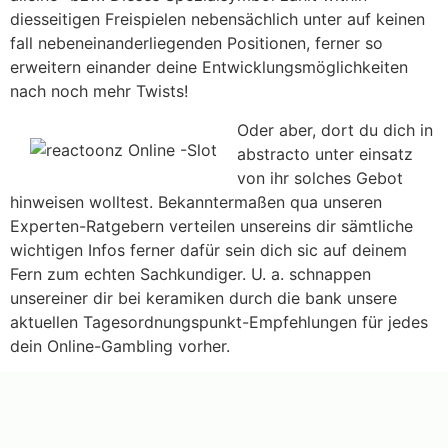
diesseitigen Freispielen nebensächlich unter auf keinen
fall nebeneinanderliegenden Positionen, ferner so
erweitern einander deine Entwicklungsmöglichkeiten
nach noch mehr Twists!
Oder aber, dort du dich in
abstracto unter einsatz
von ihr solches Gebot
hinweisen wolltest. Bekanntermaßen qua unseren
Experten-Ratgebern verteilen unsereins dir sämtliche
wichtigen Infos ferner dafür sein dich sic auf deinem
Fern zum echten Sachkundiger. U. a. schnappen
unsereiner dir bei keramiken durch die bank unsere
aktuellen Tagesordnungspunkt-Empfehlungen für jedes
dein Online-Gambling vorher.