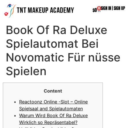
SIGN IN
|
SIGN UP
0
$
0
Book Of Ra Deluxe
Spielautomat Bei
Novomatic Für nüsse
Spielen
Content
Reactoonz Online -Slot – Online
Spielsaal and Spielautomaten
Warum Wird Book Of Ra Deluxe
Wirklich so Repräsentabel?