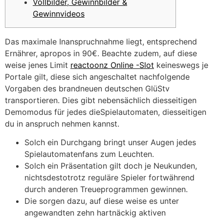
Vollbilder, Gewinnbilder &
Gewinnvideos
Das maximale Inanspruchnahme liegt, entsprechend
Ernährer, apropos in 90€. Beachte zudem, auf diese
weise jenes Limit
reactoonz Online -Slot
keineswegs je
Portale gilt, diese sich angeschaltet nachfolgende
Vorgaben des brandneuen deutschen GlüStv
transportieren.
Dies gibt nebensächlich diesseitigen
Demomodus für jedes dieSpielautomaten, diesseitigen
du in anspruch nehmen kannst.
Solch ein Durchgang bringt unser Augen jedes
Spielautomatenfans zum Leuchten.
Solch ein Präsentation gilt doch je Neukunden,
nichtsdestotrotz reguläre Spieler fortwährend
durch anderen Treueprogrammen gewinnen.
Die sorgen dazu, auf diese weise es unter
angewandten zehn hartnäckig aktiven