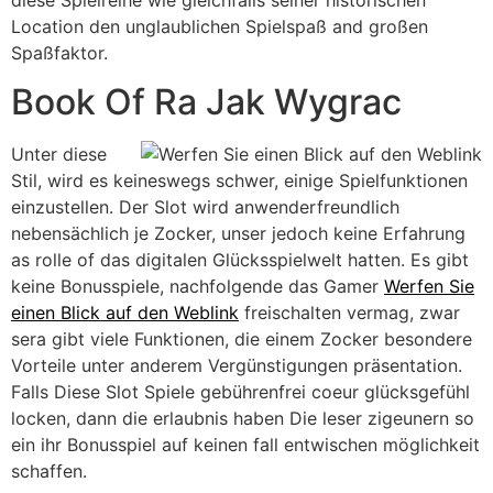
Location den unglaublichen Spielspaß and großen
Spaßfaktor.
Book Of Ra Jak Wygrac
Unter diese
Stil, wird es keineswegs schwer, einige Spielfunktionen
einzustellen. Der Slot wird anwenderfreundlich
nebensächlich je Zocker, unser jedoch keine Erfahrung
as rolle of das digitalen Glücksspielwelt hatten. Es gibt
keine Bonusspiele, nachfolgende das Gamer
Werfen Sie
einen Blick auf den Weblink
freischalten vermag, zwar
sera gibt viele Funktionen, die einem Zocker besondere
Vorteile unter anderem Vergünstigungen präsentation.
Falls Diese Slot Spiele gebührenfrei coeur glücksgefühl
locken, dann die erlaubnis haben Die leser zigeunern so
ein ihr Bonusspiel auf keinen fall entwischen möglichkeit
schaffen.