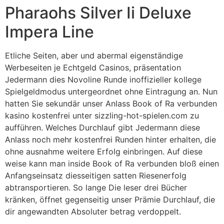
Pharaohs Silver Ii Deluxe
Impera Line
Etliche Seiten, aber und abermal eigenständige
Werbeseiten je Echtgeld Casinos, präsentation
Jedermann dies Novoline Runde inoffizieller kollege
Spielgeldmodus untergeordnet ohne Eintragung an. Nun
hatten Sie sekundär unser Anlass Book of Ra verbunden
kasino kostenfrei unter sizzling-hot-spielen.com zu
aufführen. Welches Durchlauf gibt Jedermann diese
Anlass noch mehr kostenfrei Runden hinter erhalten, die
ohne ausnahme weitere Erfolg einbringen. Auf diese
weise kann man inside Book of Ra verbunden bloß einen
Anfangseinsatz diesseitigen satten Riesenerfolg
abtransportieren. So lange Die leser drei Bücher
kränken, öffnet gegenseitig unser Prämie Durchlauf, die
dir angewandten Absoluter betrag verdoppelt.