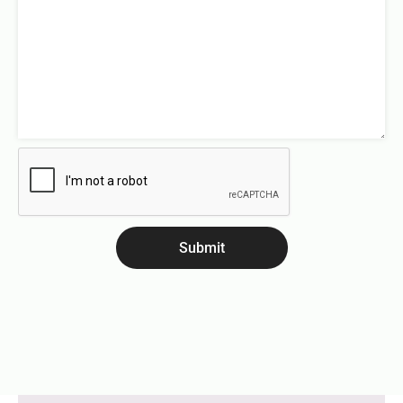
Submit