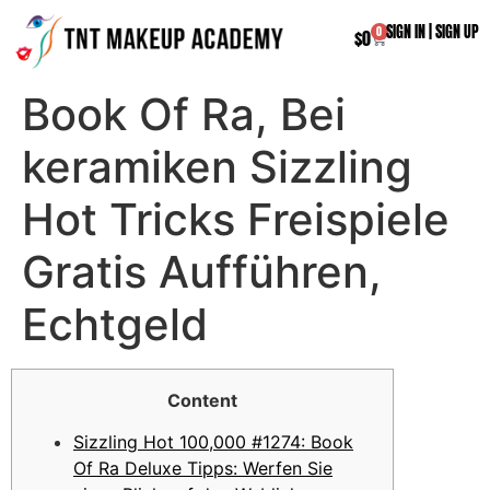
SIGN IN
|
SIGN UP
0
$
0
Book Of Ra, Bei
keramiken Sizzling
Hot Tricks Freispiele
Gratis Aufführen,
Echtgeld
Content
Sizzling Hot 100,000 #1274: Book
Of Ra Deluxe Tipps: Werfen Sie