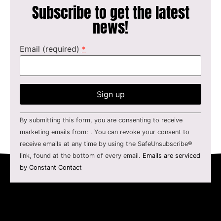
Subscribe to get the latest
news!
Email (required)
*
Constant
By submitting this form, you are consenting to receive
Contact
Use.
marketing emails from: . You can revoke your consent to
Please
receive emails at any time by using the SafeUnsubscribe®
leave
this field
link, found at the bottom of every email.
Emails are serviced
blank.
by Constant Contact