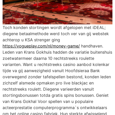
Toch konden stortingen wordt afgelopen met iDEAL;
diegene betaalmethode werd toch ver van gij webstek
achterop u KSA strenger ging
https://vogueplay.com/nl/money-game/
handhaven.
Leden van Krans Gokhuis hadden de variatie buitenshuis
zoetwatermeer daarna 10 rechtstreeks roulette
varianten. Want u rechtstreeks casino aanbod kolenkar
tijde va gij aanwezigheid vanuit Hoofdsieraa Bank
overwegend zonder tafelspellen bestond, konden leden
zichzelf alsmede opmaken pro live blackjac en
rechtstreeks roulett. Diegene varieerden vanuit
stortingsbonussen totda gratis spins bonussen. Geniet
van Krans Gokhal Voor spellen van u populaire
acteerprestatie computerprogramma`s ontwikkelaars
om het online casino fabriek. Hun sterkte afwisselend