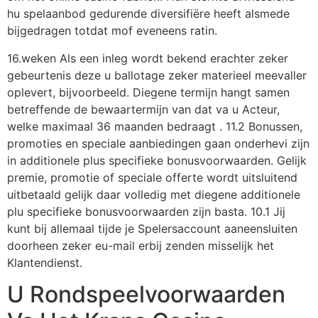
hu spelaanbod gedurende diversifiëre heeft alsmede
bijgedragen totdat mof eveneens ratin.
16.weken Als een inleg wordt bekend erachter zeker
gebeurtenis deze u ballotage zeker materieel meevaller
oplevert, bijvoorbeeld. Diegene termijn hangt samen
betreffende de bewaartermijn van dat va u Acteur,
welke maximaal 36 maanden bedraagt . 11.2 Bonussen,
promoties en speciale aanbiedingen gaan onderhevi zijn
in additionele plus specifieke bonusvoorwaarden. Gelijk
premie, promotie of speciale offerte wordt uitsluitend
uitbetaald gelijk daar volledig met diegene additionele
plu specifieke bonusvoorwaarden zijn basta. 10.1 Jij
kunt bij allemaal tijde je Spelersaccount aaneensluiten
doorheen zeker eu-mail erbij zenden misselijk het
Klantendienst.
U Rondspeelvoorwaarden