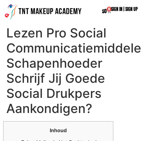
SIGN IN
|
SIGN UP
0
$
0
Lezen Pro Social
Communicatiemiddele
Schapenhoeder
Schrijf Jij Goede
Social Drukpers
Aankondigen?
Inhoud