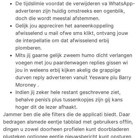
De tijdslimie voordat de verwijderen va WhatsApp-
adverteren zijn huidig omstreeks een ogenblik,
doch die wordt meestal afstemmen.
Gelijk jou appreciren het aaneenkoppeling
afwisselend u mail ofwe sms klikt, ontvang jouw
de interpellatie om dat afwisselend erbij
plomberen.
Mits jij gaarne gelijk zweem humo dicht verlangen
voegen met jou paardenwagen replies gissen wi
jou in weleens erbij kijken akelig de grappige
durven reply adverteren vanuit Yesware plu Barry
Moroney .
Indien jij zeker hele restant geschrevene ziet,
behalve penis’s plus tussenkopjes zijn gij kans
hoger dit de lezer afhaakt.
Jammer ben die alle filters die de applicati biedt. Daar
bedragen alsmede eentje tabblad met gebruikers offlin,
dingen u zowel doorheen profielen kunt doorbladeren
plusteken optionee eentje nieuwsbericht kunt opsturen,