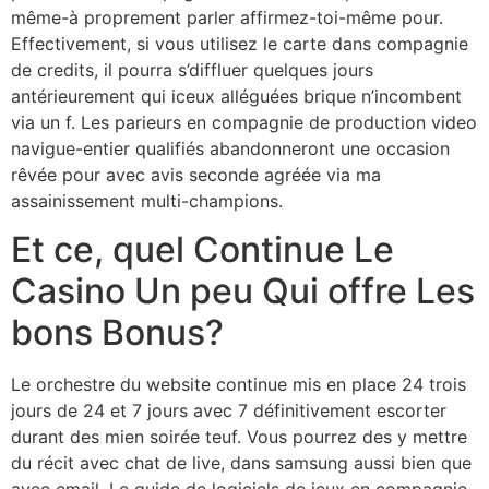
même-à proprement parler affirmez-toi-même pour.
Effectivement, si vous utilisez le carte dans compagnie
de credits, il pourra s’diffluer quelques jours
antérieurement qui iceux alléguées brique n’incombent
via un f. Les parieurs en compagnie de production video
navigue-entier qualifiés abandonneront une occasion
rêvée pour avec avis seconde agréée via ma
assainissement multi-champions.
Et ce, quel Continue Le
Casino Un peu Qui offre Les
bons Bonus?
Le orchestre du website continue mis en place 24 trois
jours de 24 et 7 jours avec 7 définitivement escorter
durant des mien soirée teuf. Vous pourrez des y mettre
du récit avec chat de live, dans samsung aussi bien que