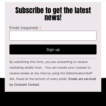
Subscribe to get the latest
news!
Email (required)
*
Constant
By submitting this form, you are consenting to receive
Contact
Use.
marketing emails from: . You can revoke your consent to
Please
receive emails at any time by using the SafeUnsubscribe®
leave
this field
link, found at the bottom of every email.
Emails are serviced
blank.
by Constant Contact