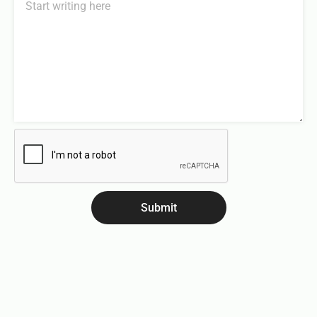
Submit