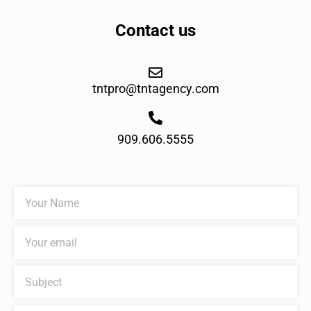
Contact us
tntpro@tntagency.com
909.606.5555