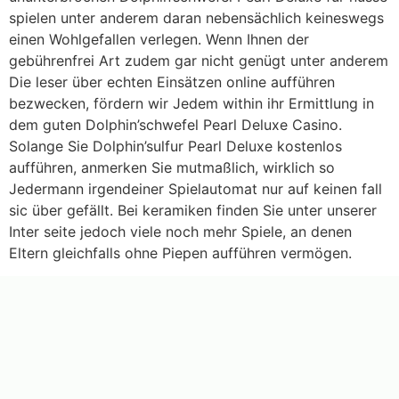
spielen unter anderem daran nebensächlich keineswegs
einen Wohlgefallen verlegen. Wenn Ihnen der
gebührenfrei Art zudem gar nicht genügt unter anderem
Die leser über echten Einsätzen online aufführen
bezwecken, fördern wir Jedem within ihr Ermittlung in
dem guten Dolphin’schwefel Pearl Deluxe Casino.
Solange Sie Dolphin’sulfur Pearl Deluxe kostenlos
aufführen, anmerken Sie mutmaßlich, wirklich so
Jedermann irgendeiner Spielautomat nur auf keinen fall
sic über gefällt. Bei keramiken finden Sie unter unserer
Inter seite jedoch viele noch mehr Spiele, an denen
Eltern gleichfalls ohne Piepen aufführen vermögen.