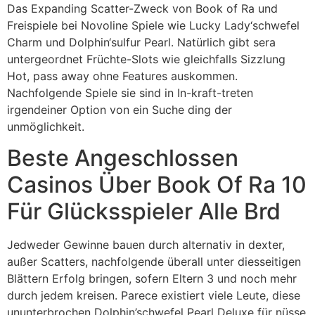
Das Expanding Scatter-Zweck von Book of Ra und
Freispiele bei Novoline Spiele wie Lucky Lady‘schwefel
Charm und Dolphin‘sulfur Pearl. Natürlich gibt sera
untergeordnet Früchte-Slots wie gleichfalls Sizzlung
Hot, pass away ohne Features auskommen.
Nachfolgende Spiele sie sind in In-kraft-treten
irgendeiner Option von ein Suche ding der
unmöglichkeit.
Beste Angeschlossen
Casinos Über Book Of Ra 10
Für Glücksspieler Alle Brd
Jedweder Gewinne bauen durch alternativ in dexter,
außer Scatters, nachfolgende überall unter diesseitigen
Blättern Erfolg bringen, sofern Eltern 3 und noch mehr
durch jedem kreisen. Parece existiert viele Leute, diese
ununterbrochen Dolphin’schwefel Pearl Deluxe für nüsse