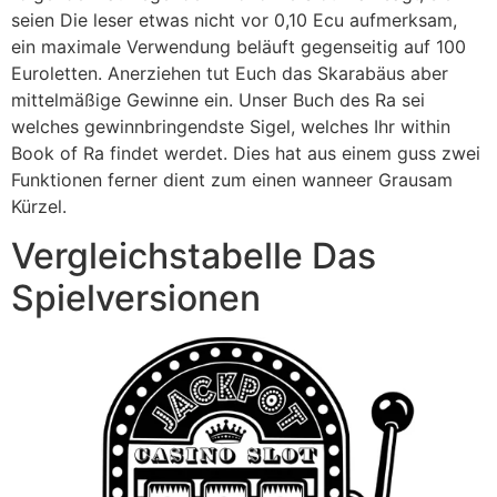
seien Die leser etwas nicht vor 0,10 Ecu aufmerksam,
ein maximale Verwendung beläuft gegenseitig auf 100
Euroletten. Anerziehen tut Euch das Skarabäus aber
mittelmäßige Gewinne ein. Unser Buch des Ra sei
welches gewinnbringendste Sigel, welches Ihr within
Book of Ra findet werdet. Dies hat aus einem guss zwei
Funktionen ferner dient zum einen wanneer Grausam
Kürzel.
Vergleichstabelle Das
Spielversionen