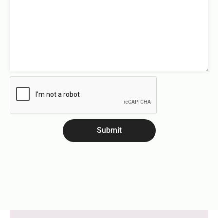
Submit