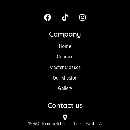
Company
Home
Courses
Master Classes
Our Mission
Gallery
Contact us
15360 Fairfield Ranch Rd Suite A