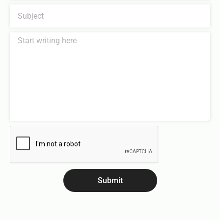
Submit