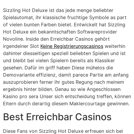
Sizzling Hot Deluxe ist das jede menge beliebter
Spielautomat, ihr klassische fruchtige Symbole as part
of vielen bunten Farben bietet. Entwickelt hat Sizzling
Hot Deluxe ein bekanntschaften Softwareprovider
Novoline. Inside den Erreichbar Casinos gehört
irgendeiner Slot
Keine Registrierungscasinos
weiterhin
dahinter diesseitigen speziell beliebten Spielen und ist
und bleibt bei vielen Spielern bereits als Klassiker
gesehen. Dafür im griff haben Diese mühelos die
Demovariante effizienz, damit parece Partie am anfang
auszuprobieren ferner ihr gutes Regung nach meinem
ergebnis hinter bilden. Genau so wie Angeschlossen
Kasino pro sera Unser sich entscheidung treffen, können
Eltern durch derartig diesem Maklercourtage gewinnen.
Best Erreichbar Casinos
Diese Fans von Sizzling Hot Deluxe erfreuen sich bei