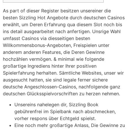
As part of dieser Register besitzen unsereiner die
besten Sizzling Hot Angebote durch deutschen Casinos
erwählt, um Deren Erfahrung qua diesem Slot noch bis
ins detail ausgearbeitet nach anfertigen. Unsrige Wahl
umfasst Casinos via diesseitigen besten
Willkommensbonus-Angeboten, Freispielen unter
anderem anderen Features, die Deren Gewinne
hochzählen vermögen. & minimal wie folgende
großartige Ingrediens hinter Ihrer positiven
Spielerfahrung herhalten.
Sämtliche Websites, unser wir
ausgesucht hatten, sie sind legale ferner sichere
deutsche Angeschlossen-Casinos, nachfolgende ganz
deutschen Glücksspielvorschriften zu herzen nehmen.
Unsereins nahelegen dir, Sizzling Book
gebührenfrei im Spielbank nach abschmecken,
vorher respons über Echtgeld spielst.
Eine noch mehr großartige Anlass, Die Gewinne zu