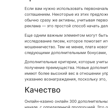
Если вам нужно использовать первоначал
соглашением. Некоторые из этих предложе
обычно сразу же активны, учитывая перво
реклама — это простой способ начать дела
Еще одним важным элементом могут быть 
исследование писем, которое помогает и
мошенничество. Тем не менее, плата ново
следующими дополнительными бонусами, 
Дополнительные критерии, которые учитыв
получение преимущества. Новые дополнит
имеют более высокий вес в отношении уп
указанию вознаграждения, поскольку это,
Качество
Онлайн-казино онлайн 300 дополнительны
начале, с определенной пропорцией. Это о