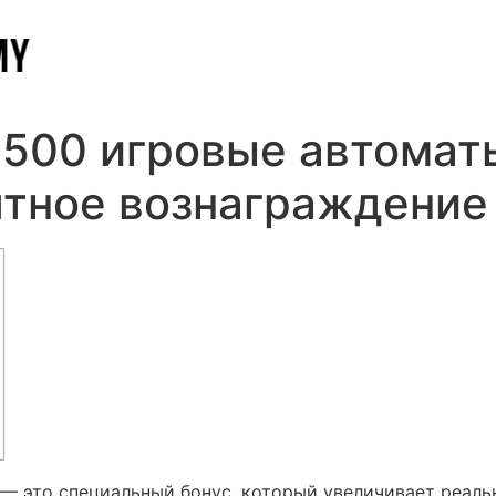
 500 игровые автомат
ятное вознаграждение
— это специальный бонус, который увеличивает реаль