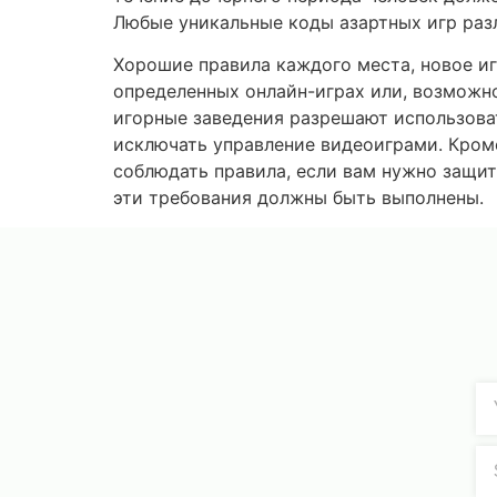
Любые уникальные коды азартных игр раз
Хорошие правила каждого места, новое иг
определенных онлайн-играх или, возможн
игорные заведения разрешают использоват
исключать управление видеоиграми. Кроме
соблюдать правила, если вам нужно защит
эти требования должны быть выполнены.