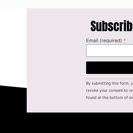
Subscrib
Email (required)
*
Constant
By submitting this form, 
Contact
Use.
revoke your consent to re
Please
found at the bottom of ev
leave
this field
blank.