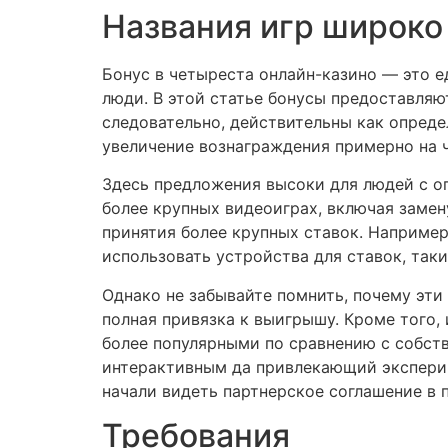
Названия игр широко
Бонус в четыреста онлайн-казино — это е
люди. В этой статье бонусы предоставляю
следовательно, действительны как опреде
увеличение вознаграждения примерно на ч
Здесь предложения высоки для людей с о
более крупных видеоиграх, включая замен
принятия более крупных ставок. Например
использовать устройства для ставок, таки
Однако не забывайте помнить, почему эти
полная привязка к выигрышу. Кроме того,
более популярными по сравнению с собст
интерактивным да привлекающий экспериме
начали видеть партнерское соглашение в 
Требования