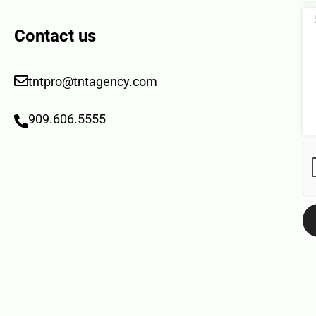
Contact us
tntpro@tntagency.com
909.606.5555