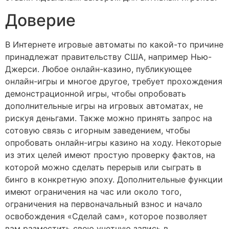
Доверие
В Интернете игровые автоматы по какой-то причине
принадлежат правительству США, например Нью-
Джерси. Любое онлайн-казино, публикующее
онлайн-игры и многое другое, требует прохождения
демонстрационной игры, чтобы опробовать
дополнительные игры на игровых автоматах, не
рискуя деньгами. Также можно принять запрос на
сотовую связь с игорным заведением, чтобы
опробовать онлайн-игры казино на ходу. Некоторые
из этих целей имеют простую проверку фактов, на
которой можно сделать перерыв или сыграть в
бинго в конкретную эпоху. Дополнительные функции
имеют ограничения на час или около того,
ограничения на первоначальный взнос и начало
освобождения «Сделай сам», которое позволяет
вам разместить свою учетную запись в