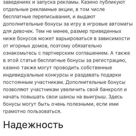
заведениях и запуска рекламы. Казино публикуют
отдельные рекламные акции, в том числе
бесплатные переписывания, и выдают
дополнительные бонусы за игру в игровые автоматы
для девочек. Тем не менее, размер приведенных
ниже бонусов может варьироваться в зависимости
от игорных домов, поэтому обязательно
ознакомьтесь с партнерским соглашением. А также
в этой статье бесплатные бонусы за регистрацию,
казино также могут проводить собственные
индивидуальные конкурсы и раздавать подарки
постоянным участникам. Дополнительные бонусы
позволяют участникам увеличить свой банкролл и
начать повышать свои шансы на выигрыш. Здесь
бонусы могут быть очень полезными, если ими
грамотно пользоваться.
Надежность