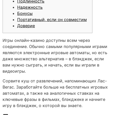
Подлинность
Надежность
Бонусы
Портативный, если он совместим
Доверие
Игры онлайн-казино доступны всем через
соединение. Обычно самыми популярными играми
являются электронные игровые автоматы, но есть
даже множество альтернатив – в блэкджек, если
вам нужно сыграть, и начать, если вы играли в
видеоигры.
Сорвите куш от развлечений, напоминающих Лас-
Вегас.
Заработайте больше на бесплатных игровых
автоматах, а также на аналогичных ставках на
ключевые фразы в фильмах, блэкджеке и начните
игру в блэкджек, о которой вы знаете.