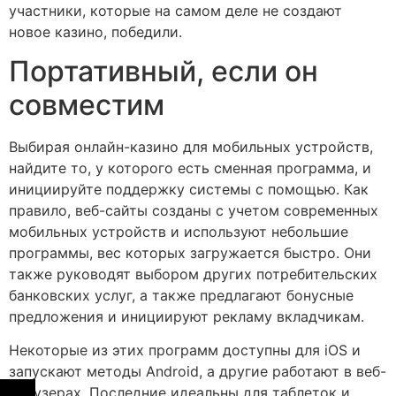
участники, которые на самом деле не создают
новое казино, победили.
Портативный, если он
совместим
Выбирая онлайн-казино для мобильных устройств,
найдите то, у которого есть сменная программа, и
инициируйте поддержку системы с помощью. Как
правило, веб-сайты созданы с учетом современных
мобильных устройств и используют небольшие
программы, вес которых загружается быстро. Они
также руководят выбором других потребительских
банковских услуг, а также предлагают бонусные
предложения и инициируют рекламу вкладчикам.
Некоторые из этих программ доступны для iOS и
запускают методы Android, а другие работают в веб-
браузерах. Последние идеальны для таблеток и