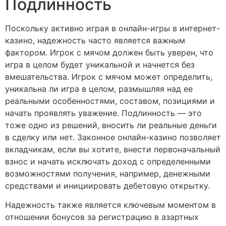
Подлинность
Поскольку активно играя в онлайн-игры в интернет-
казино, надежность часто является важным
фактором. Игрок с мячом должен быть уверен, что
игра в целом будет уникальной и начнется без
вмешательства. Игрок с мячом может определить,
уникальна ли игра в целом, размышляя над ее
реальными особенностями, составом, позициями и
начать проявлять уважение. Подлинность — это
тоже одно из решений, вносить ли реальные деньги
в сделку или нет. Законное онлайн-казино позволяет
вкладчикам, если вы хотите, внести первоначальный
взнос и начать исключать доход с определенными
возможностями получения, например, денежными
средствами и инициировать дебетовую открытку.
Надежность также является ключевым моментом в
отношении бонусов за регистрацию в азартных