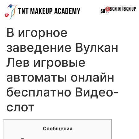
SIGN IN
|
SIGN UP
0
$
0
В игорное
заведение Вулкан
Лев игровые
автоматы онлайн
бесплатно Видео-
слот
Сообщения