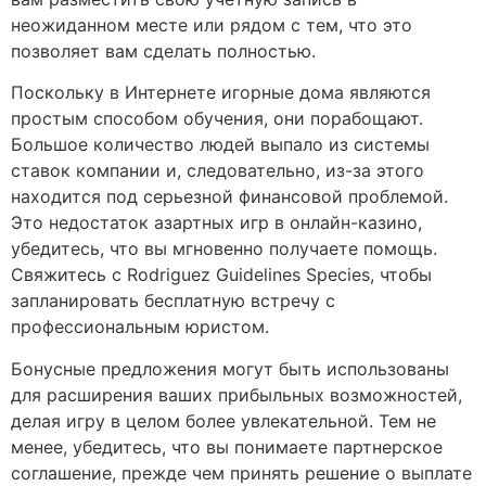
неожиданном месте или рядом с тем, что это
позволяет вам сделать полностью.
Поскольку в Интернете игорные дома являются
простым способом обучения, они порабощают.
Большое количество людей выпало из системы
ставок компании и, следовательно, из-за этого
находится под серьезной финансовой проблемой.
Это недостаток азартных игр в онлайн-казино,
убедитесь, что вы мгновенно получаете помощь.
Свяжитесь с Rodriguez Guidelines Species, чтобы
запланировать бесплатную встречу с
профессиональным юристом.
Бонусные предложения могут быть использованы
для расширения ваших прибыльных возможностей,
делая игру в целом более увлекательной. Тем не
менее, убедитесь, что вы понимаете партнерское
соглашение, прежде чем принять решение о выплате