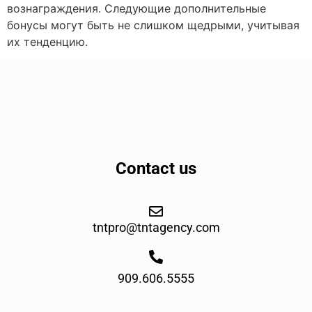
вознаграждения. Следующие дополнительные
бонусы могут быть не слишком щедрыми, учитывая
их тенденцию.
Contact us
tntpro@tntagency.com
909.606.5555