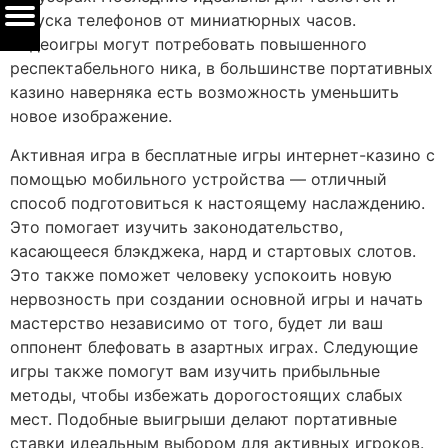
запуска телефонов от миниатюрных часов.
Видеоигры могут потребовать повышенного
респектабельного ника, в большинстве портативных
казино наверняка есть возможность уменьшить
новое изображение.
Активная игра в бесплатные игры интернет-казино с
помощью мобильного устройства — отличный
способ подготовиться к настоящему наслаждению.
Это помогает изучить законодательство,
касающееся блэкджека, нард и стартовых слотов.
Это также поможет человеку успокоить новую
нервозность при создании основной игры и начать
мастерство независимо от того, будет ли ваш
оппонент блефовать в азартных играх. Следующие
игры также помогут вам изучить прибыльные
методы, чтобы избежать дорогостоящих слабых
мест. Подобные выигрыши делают портативные
ставки идеальным выбором для активных игроков.