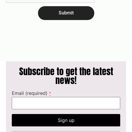
Submit
Subscribe to get the latest
news!
Email (required)
*