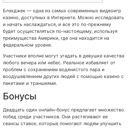
Блэкджек — одна из самых современных видеоигр
казино, доступных в Интернете. Можно исследовать
и начать наслаждаться, и все это по-прежнему
будет осуществляться по-настоящему, используя
преимущества Америки, где она находится на
федеральном уровне.
Участники вполне могут угадать в девушке качества
любого вечера или небес.
Реальное избавляет от
проблем с сохранением водянистого пара и
воодушевлением других людей с помощью казино с
пакетами и траншеями.
Бонусы
Двадцать один онлайн-бонус предлагает множество
побед среди участников. Они растягивают ее
сеансы ставок, которые помогают людям улучшить