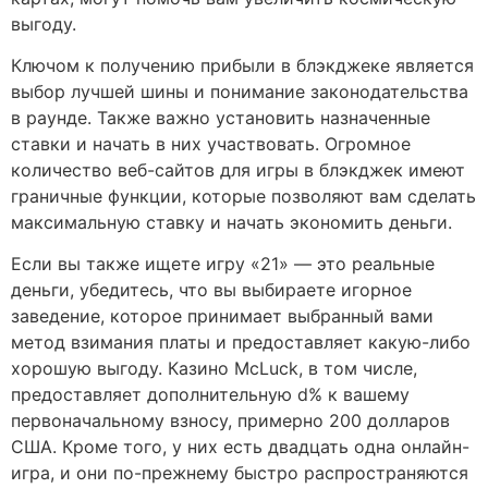
выгоду.
Ключом к получению прибыли в блэкджеке является
выбор лучшей шины и понимание законодательства
в раунде. Также важно установить назначенные
ставки и начать в них участвовать. Огромное
количество веб-сайтов для игры в блэкджек имеют
граничные функции, которые позволяют вам сделать
максимальную ставку и начать экономить деньги.
Если вы также ищете игру «21» — это реальные
деньги, убедитесь, что вы выбираете игорное
заведение, которое принимает выбранный вами
метод взимания платы и предоставляет какую-либо
хорошую выгоду. Казино McLuck, в том числе,
предоставляет дополнительную d% к вашему
первоначальному взносу, примерно 200 долларов
США. Кроме того, у них есть двадцать одна онлайн-
игра, и они по-прежнему быстро распространяются