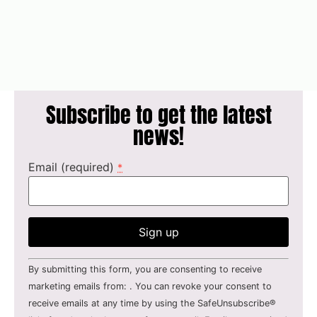
Subscribe to get the latest
news!
Email (required)
*
Constant
By submitting this form, you are consenting to receive
Contact
Use.
marketing emails from: . You can revoke your consent to
Please
receive emails at any time by using the SafeUnsubscribe®
leave