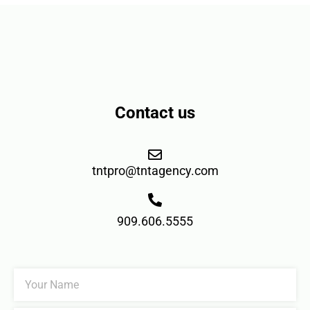
Contact us
tntpro@tntagency.com
909.606.5555