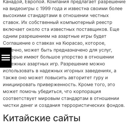
Канадой, Европой. Компания предлагает разрешение
на видеоигры с 1999 года и известна своими более
высокими стандартами в отношении честных
ставок. Их собственный компьютерный реестр
включает около ста известных поставщиков. Еще
одним разрешением на азартные игры будет
Соглашение о ставках на Кюрасао, которое,
конечно, может быть предназначено для услуг,
которые имеют большое упорство в отношении
надежных азартных игр. Разрешение можно
использовать в надежных игорных заведениях, а
также оно может повысить авторитет гуру и
инициировать приверженность. Кроме того, это
может помочь убедиться, что корпорация
соответствует мировым стандартам в отношении
чистки денег и создания террористических фондов.
Китайские сайты