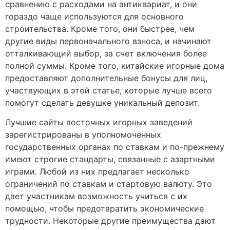
сравнению с расходами на антиквариат, и они
гораздо чаще используются для основного
строительства. Кроме того, они быстрее, чем
другие виды первоначального взноса, и начинают
отталкивающий выбор, за счет включения более
полной суммы. Кроме того, китайские игорные дома
предоставляют дополнительные бонусы для лиц,
участвующих в этой статье, которые лучше всего
помогут сделать девушке уникальный депозит.
Лучшие сайты восточных игорных заведений
зарегистрированы в уполномоченных
государственных органах по ставкам и по-прежнему
имеют строгие стандарты, связанные с азартными
играми. Любой из них предлагает несколько
ограничений по ставкам и стартовую валюту. Это
дает участникам возможность учиться с их
помощью, чтобы предотвратить экономические
трудности. Некоторые другие преимущества дают