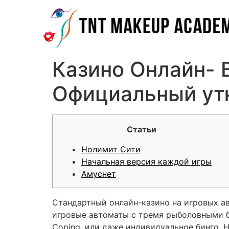
Казино Онлайн- 
Официальный ут
Статьи
Нолимит Сити
Начальная версия каждой игры
Амуснет
Стандартный онлайн-казино на игровых ав
игровые автоматы с тремя рыболовными бара
Coping. или даже индивидуальное бинго. 