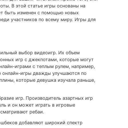
ты. В этой статье игры основаны на
ет быть изменен с помощью новых
реди участников по всему миру. Игры для
вильный выбор видеоигр. Их объем
ионных игр с джекпотами, которые могут
нлайн-играми с теплым рулем, например,
ые онлайн-игры дважды улучшаются по
плины, которые девушка изучала раньше,
бразие игр. Производитель азартных игр
уль и он может играть в игровые
усматривают ребаи.
лэшбеков добавляют широкий спектр