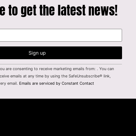
e to get the latest news!
you are consenting to receive marketing emails from: . You can
ceive emails at any time by using the SafeUnsubscribe® link,
ery email.
Emails are serviced by Constant Contact