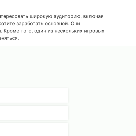
интересовать широкую аудиторию, включая
хотите заработать основной. Они
 Кроме того, один из нескольких игровых
няться.