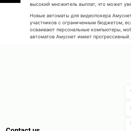
высокий множитель выплат, что может ув
Новые автоматы для видеопокера Амуснет
участников с ограниченным бюджетом, есл
осваивают персональные компьютеры, моб
автоматов Амуснет имеет прогрессивный 
Contact us