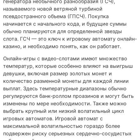
генератора необычного разнообразия (ГСЧ),
называемого новой ветряной турбиной
псевдостранного объема (ГПСЧ). Покупка
начинается с начального кода, и будущие суммы
обычно планируются для определенной звезды
слота. ГСЧ — это ключ к игровому автомату онлайн-
казино, и необходимо понять, как он работает.
Онлайн-игры с видео-слотами имеют множество
температур, которые особенно влияют на выигрыш
девушки, включая размер золотых монет и
количество разменной монеты для каждой линии
выплат. Здесь температурные диапазоны обычно
регулируются банк-роллом проазинов и могут быть
изменены по мере необходимости. Также можно
выбрать крупный или низкий волатильный цикл
игровых автоматов. Игровой автомат с
максимальной волатильностью гораздо более
подвержен риску серьезных сердечно-сосудистых