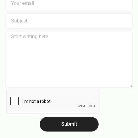
Submit