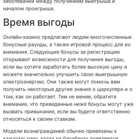
заболеваний между получением выигрыша и
началом проигрыша.
Время выгоды
Онлайн-казино предлагают людям многочисленные
бонусные раунды, а также игровой процесс для их
внимания. Следующие бонусы за регистрацию
открывают возможности для получения выгоды,
если вы хотите заработать более высокую цену и
можете значительно улучшить свою выигрышную
электроэнергию. Они также могут помочь вам
получить некоторые другие знания о циркуляре и о
том, как он работает. Тем не менее, обратите
внимание, что приведенные ниже бонусы могут уже
вызвать привыкание, если вы будете ответственно
относиться к своим ставкам.
Модели вознаграждений обычно привязаны к
каждому разу, когда на барабанах появляется