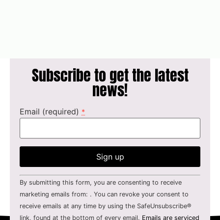
Subscribe to get the latest
news!
Email (required)
*
Constant
By submitting this form, you are consenting to receive
Contact
Use.
marketing emails from: . You can revoke your consent to
Please
receive emails at any time by using the SafeUnsubscribe®
leave
this field
link, found at the bottom of every email.
Emails are serviced