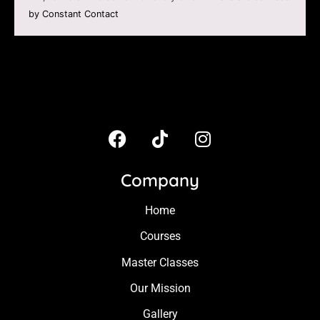
blank.
by Constant Contact
Company
Home
Courses
Master Classes
Our Mission
Gallery