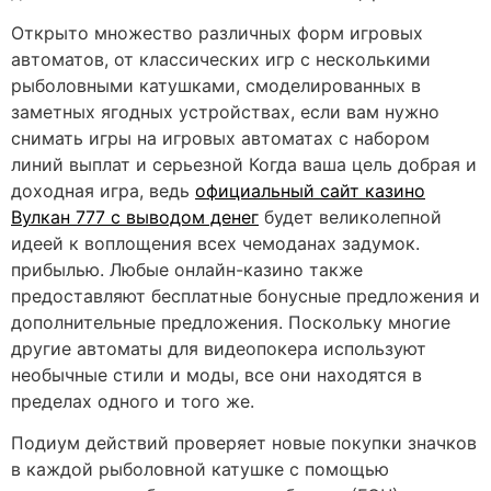
Открыто множество различных форм игровых
автоматов, от классических игр с несколькими
рыболовными катушками, смоделированных в
заметных ягодных устройствах, если вам нужно
снимать игры на игровых автоматах с набором
линий выплат и серьезной Когда ваша цель добрая и
доходная игра, ведь
официальный сайт казино
Вулкан 777 с выводом денег
будет великолепной
идеей к воплощения всех чемоданах задумок.
прибылью. Любые онлайн-казино также
предоставляют бесплатные бонусные предложения и
дополнительные предложения. Поскольку многие
другие автоматы для видеопокера используют
необычные стили и моды, все они находятся в
пределах одного и того же.
Подиум действий проверяет новые покупки значков
в каждой рыболовной катушке с помощью