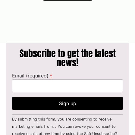
Subscribe to get the latest
news!
Email (required)
*
Constant
By submitting this form, you are consenting to receive
Contact
Use.
marketing emails from: . You can revoke your consent to
Please
receive emails at any time by using the SafeUnsubscribe®