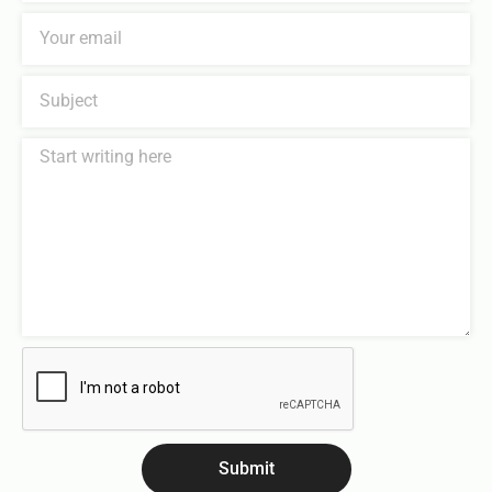
Submit