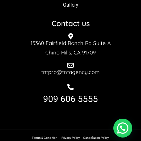
Gallery
Contact us
15360 Fairfield Ranch Rd Suite A
Chino Hills, CA 91709
tntpro@tntagency.com
909 606 5555
Terms & Condition
Privacy Policy
Cancellation Policy