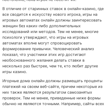
В отличие от старинных ставок в онлайн-казино, где
все сводится к искусству нового игрока, игры на
игровых автоматах онлайн должны заинтересовать
женщин без каких-либо дополнительных
исследований или методов. Тем не менее, многие
психологи утверждают, что игры на игровых
автоматах вполне могут спровоцировать
формирование привычки. Человеческий анализ
показал, что участники этих игр достигают
необоснованного желания делать ставки в
несколько раз быстрее, чем те, кто любит другие
игры казино.
Игорные дома онлайн должны размещать проценты
платежей на своем веб-сайте, причем некоторые из
них также являются результатом самозанятых
проверок. Тем не менее, приведенные ниже формы
обычно не являются точными. Например, сайты всех