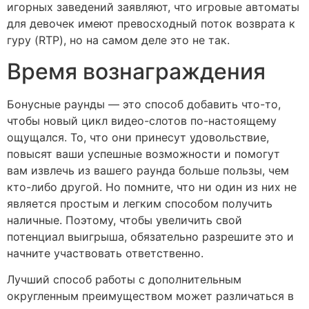
игорных заведений заявляют, что игровые автоматы
для девочек имеют превосходный поток возврата к
гуру (RTP), но на самом деле это не так.
Время вознаграждения
Бонусные раунды — это способ добавить что-то,
чтобы новый цикл видео-слотов по-настоящему
ощущался. То, что они принесут удовольствие,
повысят ваши успешные возможности и помогут
вам извлечь из вашего раунда больше пользы, чем
кто-либо другой. Но помните, что ни один из них не
является простым и легким способом получить
наличные. Поэтому, чтобы увеличить свой
потенциал выигрыша, обязательно разрешите это и
начните участвовать ответственно.
Лучший способ работы с дополнительным
округленным преимуществом может различаться в