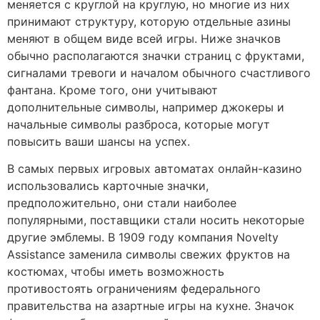
меняется с круглой на круглую, но многие из них
принимают структуру, которую отдельные азины
меняют в общем виде всей игры. Ниже значков
обычно располагаются значки страниц с фруктами,
сигналами тревоги и началом обычного счастливого
фантана. Кроме того, они учитывают
дополнительные символы, например джокеры и
начальные символы разброса, которые могут
повысить ваши шансы на успех.
В самых первых игровых автоматах онлайн-казино
использовались карточные значки,
предположительно, они стали наиболее
популярными, поставщики стали носить некоторые
другие эмблемы. В 1909 году компания Novelty
Assistance заменила символы свежих фруктов на
костюмах, чтобы иметь возможность
противостоять ограничениям федерального
правительства на азартные игры на кухне. Значок