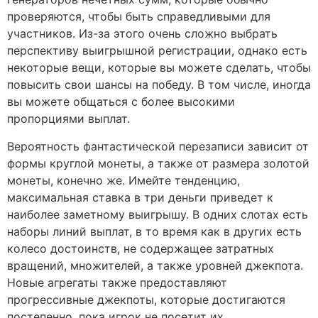
проверяются, чтобы быть справедливыми для
участников. Из-за этого очень сложно выбрать
перспективу выигрышной регистрации, однако есть
некоторые вещи, которые вы можете сделать, чтобы
повысить свои шансы на победу. В том числе, иногда
вы можете общаться с более высокими
пропорциями выплат.
Вероятность фантастической перезаписи зависит от
формы круглой монеты, а также от размера золотой
монеты, конечно же. Имейте тенденцию,
максимальная ставка в три деньги приведет к
наиболее заметному выигрышу. В одних слотах есть
наборы линий выплат, в то время как в других есть
колесо достоинств, не содержащее затратных
вращений, множителей, а также уровней джекпота.
Новые агрегаты также предоставляют
прогрессивные джекпоты, которые достигаются
постепенно, пока игрок не посетит их.