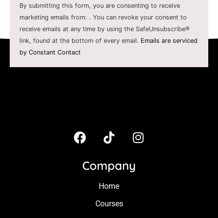
Constant
By submitting this form, you are consenting to receive
Contact
Use.
marketing emails from: . You can revoke your consent to
Please
receive emails at any time by using the SafeUnsubscribe®
leave
this field
link, found at the bottom of every email.
Emails are serviced
blank.
by Constant Contact
Company
Home
Courses