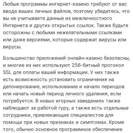
Любые программы интернет-казино требуют от вас
ввода ваших личных файлов, поэтому убедитесь, что
вы не учитываете данные из межличностного
Интернета и других открытых ссылок. Также будьте
осторожны с любыми нежелательными ссылками
или даже версиями, которые содержат вирусы или
вирусы.
Большинство приложений онлайн-казино безопасны,
и многие из них используют 256-битный протокол
SSL для оплаты вашей информации. У них также
есть возможность установить ограничения на
депонирование, использование и начало периодов
или начать новый период личного удаления, если
потребуется. В новых игорных заведениях также
наблюдают за работой гуру, а также есть отдельные
сотрудники, привлекающие специалистов для
помощи при новых признаках и симптомах. Кроме
того, обычно основное программное обеспечение