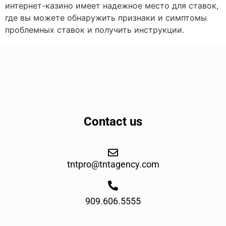
интернет-казино имеет надежное место для ставок,
где вы можете обнаружить признаки и симптомы
проблемных ставок и получить инструкции.
Contact us
tntpro@tntagency.com
909.606.5555