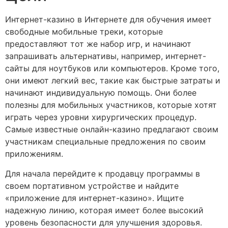
Интернет-казино в Интернете для обучения имеет
свободные мобильные треки, которые
предоставляют тот же набор игр, и начинают
запрашивать альтернативы, например, интернет-
сайты для ноутбуков или компьютеров. Кроме того,
они имеют легкий вес, такие как быстрые затраты и
начинают индивидуальную помощь. Они более
полезны для мобильных участников, которые хотят
играть через уровни хирургических процедур.
Самые известные онлайн-казино предлагают своим
участникам специальные предложения по своим
приложениям.
Для начала перейдите к продавцу программы в
своем портативном устройстве и найдите
«приложение для интернет-казино». Ищите
надежную линию, которая имеет более высокий
уровень безопасности для улучшения здоровья.