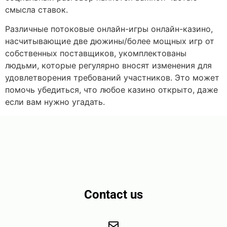
смысла ставок.
Различные потоковые онлайн-игры онлайн-казино,
насчитывающие две дюжины/более мощных игр от
собственных поставщиков, укомплектованы
людьми, которые регулярно вносят изменения для
удовлетворения требований участников. Это может
помочь убедиться, что любое казино открыто, даже
если вам нужно угадать.
Contact us