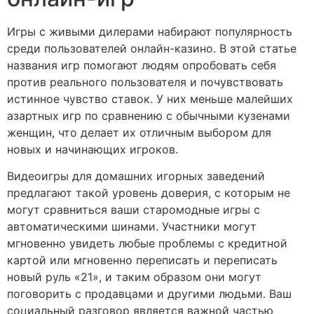
Игры с живыми дилерами набирают популярность
среди пользователей онлайн-казино. В этой статье
названия игр помогают людям опробовать себя
против реального пользователя и почувствовать
истинное чувство ставок. У них меньше малейших
азартных игр по сравнению с обычными кузенами
женщин, что делает их отличным выбором для
новых и начинающих игроков.
Видеоигры для домашних игорных заведений
предлагают такой уровень доверия, с которым не
могут сравниться ваши старомодные игры с
автоматическими шинами. Участники могут
мгновенно увидеть любые проблемы с кредитной
картой или мгновенно переписать и переписать
новый руль «21», и таким образом они могут
поговорить с продавцами и другими людьми. Ваш
социальный разговор является важной частью