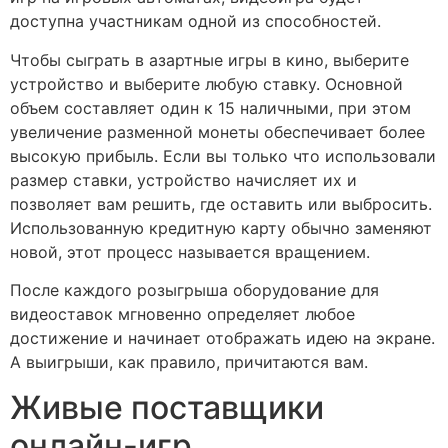
доступна участникам одной из способностей.
Чтобы сыграть в азартные игры в кино, выберите
устройство и выберите любую ставку. Основной
объем составляет один к 15 наличными, при этом
увеличение разменной монеты обеспечивает более
высокую прибыль. Если вы только что использовали
размер ставки, устройство начисляет их и
позволяет вам решить, где оставить или выбросить.
Использованную кредитную карту обычно заменяют
новой, этот процесс называется вращением.
После каждого розыгрыша оборудование для
видеоставок мгновенно определяет любое
достижение и начинает отображать идею на экране.
А выигрыши, как правило, причитаются вам.
Живые поставщики
онлайн-игр