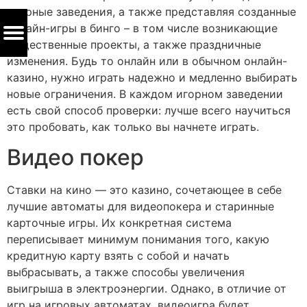
игорные заведения, а также представляя созданные
онлайн-игры в бинго – в том числе возникающие
общественные проекты, а также праздничные
изменения. Будь то онлайн или в обычном онлайн-
казино, нужно играть надежно и медленно выбирать
новые ограничения. В каждом игорном заведении
есть свой способ проверки: лучше всего научиться
это пробовать, как только вы начнете играть.
Видео покер
Ставки на кино — это казино, сочетающее в себе
лучшие автоматы для видеопокера и старинные
карточные игры. Их конкретная система
переписывает минимум понимания того, какую
кредитную карту взять с собой и начать
выбрасывать, а также способы увеличения
выигрыша в электроэнергии. Однако, в отличие от
игр на игровых автоматах, видеоигра будет