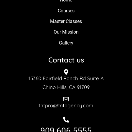
Courses
Master Classes
Our Mission
Gallery
Contact us
15360 Fairfield Ranch Rd Suite A
Chino Hills, CA 91709
tntpro@tntagency.com
909 606 5555